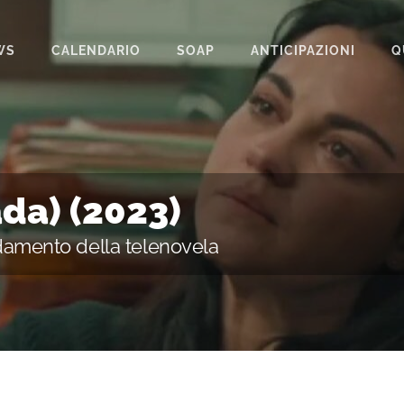
WS
CALENDARIO
SOAP
ANTICIPAZIONI
Q
BEAUTIFUL
IL PARADISO DELLE SIGNORE
LA PROMESSA
ada) (2023)
SEGRETI DI FAMIGLIA
damento della telenovela
TEMPESTA D’AMORE
UN POSTO AL SOLE