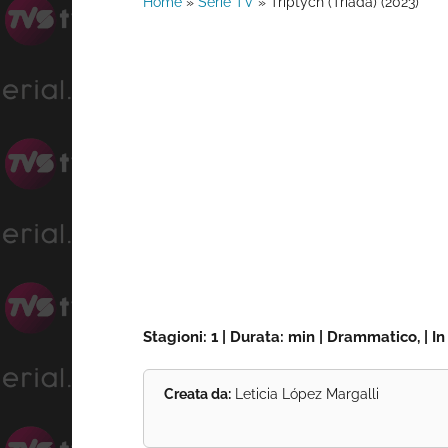
Home
»
Serie TV
»
Triptych (Tríada) (2023)
Stagioni: 1 | Durata: min | Drammatico, | I
Creata da:
Leticia López Margalli