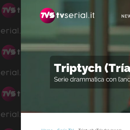
Passa
Passa
alla
al
NE
navigazione
contenuto
primaria
principale
Triptych (Trí
Serie drammatica con l’an