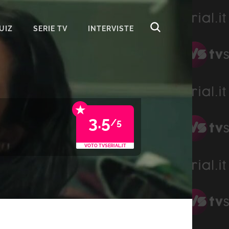
UIZ
SERIE TV
INTERVISTE
★
3.5
/5
VOTO TVSERIAL.IT