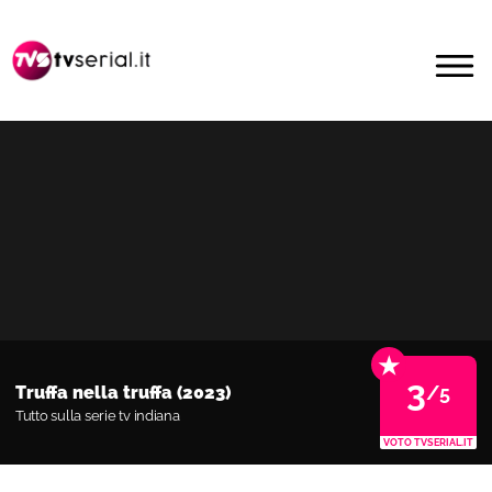
Passa
Passa
alla
al
MENU
navigazione
contenuto
primaria
principale
★
3
/5
Truffa nella truffa (2023)
Tutto sulla serie tv indiana
VOTO TVSERIAL.IT