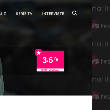
UIZ
SERIE TV
INTERVISTE
★
3.5
/5
VOTO TVSERIAL.IT