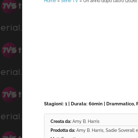
Home
»
Serie TV
»
Un anno dopo l’altro (2026)
Stagioni: 1 | Durata: 60min | Drammatico, 
Creata da:
Amy B. Harris
Prodotta da:
Amy B. Harris, Sadie Soverall 