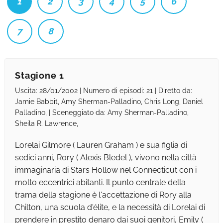
1
2
3
4
5
6
7
8
Stagione 1
Uscita: 28/01/2002 | Numero di episodi: 21 | Diretto da:
Jamie Babbit, Amy Sherman-Palladino, Chris Long, Daniel
Palladino, | Sceneggiato da: Amy Sherman-Palladino,
Sheila R. Lawrence,
Lorelai Gilmore ( Lauren Graham ) e sua figlia di
sedici anni, Rory ( Alexis Bledel ), vivono nella città
immaginaria di Stars Hollow nel Connecticut con i
molto eccentrici abitanti. Il punto centrale della
trama della stagione è l'accettazione di Rory alla
Chilton, una scuola d'élite, e la necessità di Lorelai di
prendere in prestito denaro dai suoi genitori, Emily (