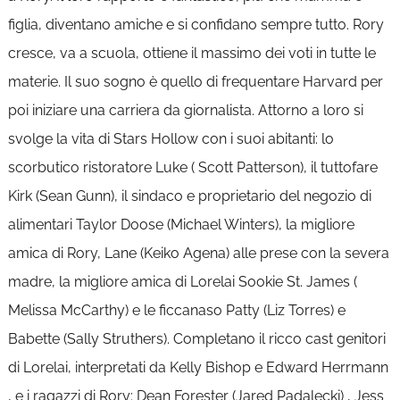
figlia, diventano amiche e si confidano sempre tutto. Rory
cresce, va a scuola, ottiene il massimo dei voti in tutte le
materie. Il suo sogno è quello di frequentare Harvard per
poi iniziare una carriera da giornalista. Attorno a loro si
svolge la vita di Stars Hollow con i suoi abitanti: lo
scorbutico ristoratore Luke ( Scott Patterson), il tuttofare
Kirk (Sean Gunn), il sindaco e proprietario del negozio di
alimentari Taylor Doose (Michael Winters), la migliore
amica di Rory, Lane (Keiko Agena) alle prese con la severa
madre, la migliore amica di Lorelai Sookie St. James (
Melissa McCarthy) e le ficcanaso Patty (Liz Torres) e
Babette (Sally Struthers). Completano il ricco cast genitori
di Lorelai, interpretati da Kelly Bishop e Edward Herrmann
, e i ragazzi di Rory: Dean Forester (Jared Padalecki) , Jess