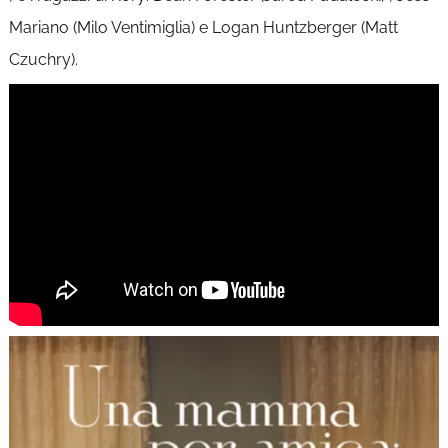
Mariano (Milo Ventimiglia) e Logan Huntzberger (Matt
Czuchry).