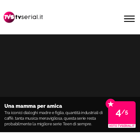
Passa
Passa
alla
al
MENU
navigazione
contenuto
primaria
principale
★
Una mamma per amica
4
/5
Tra iconici dialoghi madre e figlia, quantità industriali di
caffè, tanta musica meravigliosa, questa serie resta
probabilmente la migliore serie Teen di sempre.
VOTO TVSERIAL.IT