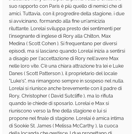
suo rapporto con Paris è più quello di nemici che di
amici. Tuttavia, con il progredire della stagione, i due
si avvicinano, formando alla fine un'amicizia
riluttante. Lorelai sviluppa presto dei sentimenti per
l'insegnante di inglese di Rory alla Chilton, Max
Medina ( Scott Cohen ). Si frequentano per diversi
episodi, ma si lasciano quando Lorelai inizia a sentirsi
a disagio per l'accettazione di Rory nell'avere Max
nelle loro vite. C'è una chiara attrazione tra lei e Luke
Danes ( Scott Patterson ), il proprietario del locale
"Luke's", ma rimangono sempre in sospeso nel nulla.
Lorelai si riunisce anche brevemente con il padre di
Rory, Christopher ( David Sutcliffe ), ma lo rifiuta
quando le chiede di sposarlo. Lorelai e Max si
riuniscono verso la fine della stagione e lui si
propone nel finale di stagione. Lorelai è amica intima
di Sookie St. James ( Melissa McCarthy ), la cuoca
della locanda che gestisce. I due progettano di