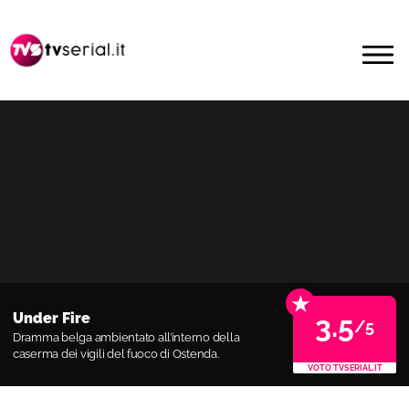
Passa
Passa
alla
al
MENU
navigazione
contenuto
primaria
principale
★
Under Fire
3.5
/5
Dramma belga ambientato all’interno della
caserma dei vigili del fuoco di Ostenda.
VOTO TVSERIAL.IT