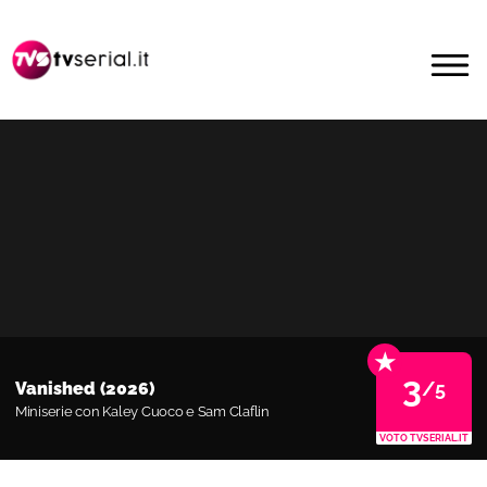
Passa
Passa
alla
al
MENU
navigazione
contenuto
primaria
principale
★
3
/5
Vanished (2026)
Miniserie con Kaley Cuoco e Sam Claflin
VOTO TVSERIAL.IT