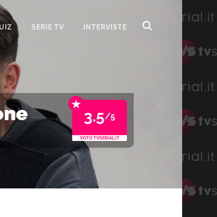
UIZ
SERIE TV
INTERVISTE
★
one
3.5
/5
VOTO TVSERIAL.IT