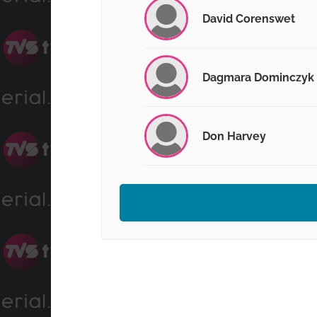
David Corenswet
Dagmara Dominczyk
Don Harvey