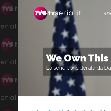
Passa
Passa
alla
al
NE
navigazione
contenuto
primaria
principale
We Own This 
La serie considerata da Da