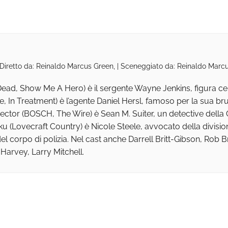
| Diretto da: Reinaldo Marcus Green, | Sceneggiato da: Reinaldo Marc
ead, Show Me A Hero) è il sergente Wayne Jenkins, figura cent
, In Treatment) è l’agente Daniel Hersl, famoso per la sua bru
 Hector (BOSCH, The Wire) è Sean M. Suiter, un detective della
Lovecraft Country) è Nicole Steele, avvocato della divisione D
del corpo di polizia. Nel cast anche Darrell Britt-Gibson, Rob 
rvey, Larry Mitchell.