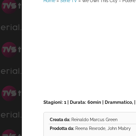
Home
»
Serie TV
»
We Own This City – Potere 
Stagioni: 1 | Durata: 60min | Drammatico, 
Creata da:
Reinaldo Marcus Green
Prodotta da:
Reena Rexrode, John Mabry