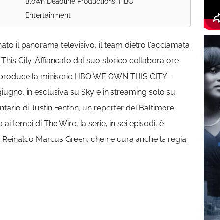
Blown Deadline Productions, HBO
Entertainment
ato il panorama televisivo, il team dietro l'acclamata
is City. Affiancato dal suo storico collaboratore
 produce la miniserie HBO WE OWN THIS CITY –
no, in esclusiva su Sky e in streaming solo su
rio di Justin Fenton, un reporter del Baltimore
 tempi di The Wire, la serie, in sei episodi, è
 Reinaldo Marcus Green, che ne cura anche la regia.