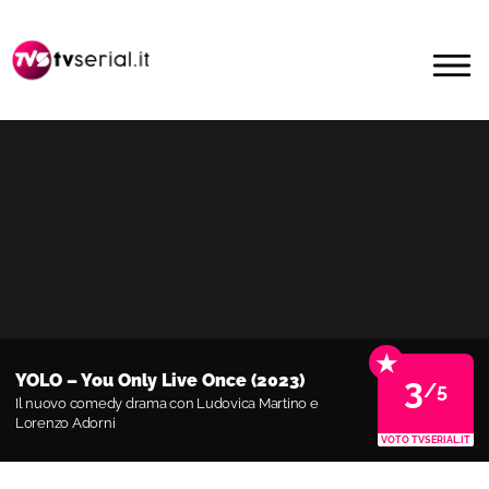
Passa
Passa
alla
al
MENU
navigazione
contenuto
primaria
principale
★
YOLO – You Only Live Once (2023)
3
/5
Il nuovo comedy drama con Ludovica Martino e
Lorenzo Adorni
VOTO TVSERIAL.IT