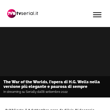
Passa
Passa
alla
al
MENU
navigazione
contenuto
primaria
principale
The War of the Worlds, l’opera di H.G. Wells nella
versione più elegante e paurosa di sempre
In streaming su Serially dall’8 settembre 2022