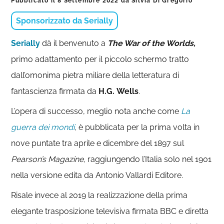
Pubblicato il
8 Settembre 2022
da
Silvia Di Gregorio
Sponsorizzato da Serially
Serially
dà il benvenuto a
The War of the Worlds,
primo adattamento per il piccolo schermo tratto
dall’omonima pietra miliare della letteratura di
fantascienza firmata da
H.G.
Wells
.
L’opera di successo, meglio nota anche come
La
guerra dei mondi
,
è pubblicata per la prima volta in
nove puntate tra aprile e dicembre del 1897 sul
Pearson’s Magazine,
raggiungendo l’Italia solo nel 1901
nella versione edita da Antonio Vallardi Editore.
Risale invece al 2019 la realizzazione della prima
elegante trasposizione televisiva firmata BBC e diretta