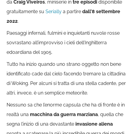
da
Craig Viveiros
, miniserie in
tre episodi
disponibile
gratuitamente su
Serially
a partire
dall’8 settembre
2022
.
Paesaggi infernali, fulmini e inquietanti nuvole rosse
sovrastano all’improvviso i cieli dell’Inghilterra
edoardiana del 1905.
Tutto ha inizio quando uno strano oggetto non bene
identificato cade dal cielo facendo tremare la cittadina
di Woking. Per alcuni si tratta di una stella cadente, per
altri, invece, è un semplice meteorite.
Nessuno sa che l’enorme capsula che ha di fronte è in
realtà una
macchina da guerra marziana
, quella che
segna l’inizio di una devastante
invasione aliena
pronta a scatenare la più incredibile guerra dei mondi