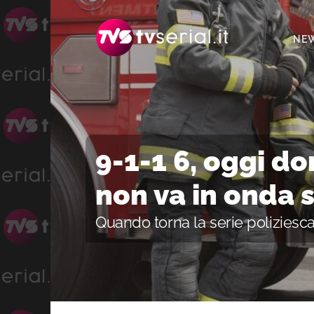
Passa
Passa
Passa
alla
al
alla
NE
navigazione
contenuto
barra
primaria
principale
laterale
primaria
9-1-1 6, oggi d
non va in onda s
Quando torna la serie poliziesc