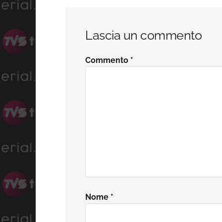
Interazioni
Lascia un commento
del
Commento
*
lettore
Nome
*