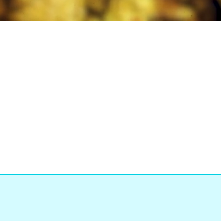
Loaded
:
s
:
0%