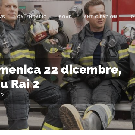
WS
CALENDARIO
SOAP
ANTICIPAZIONI
Q
BEAUTIFUL
IL PARADISO DELLE SIGNORE
LA PROMESSA
omenica 22 dicembre,
SEGRETI DI FAMIGLIA
u Rai 2
TEMPESTA D’AMORE
a?
UN POSTO AL SOLE