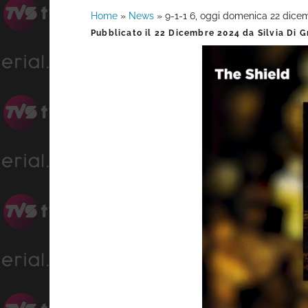
Home
»
News
»
9-1-1 6, oggi domenica 22 dicem
Barra
Pubblicato il
22 Dicembre 2024
da
Silvia Di 
laterale
primaria