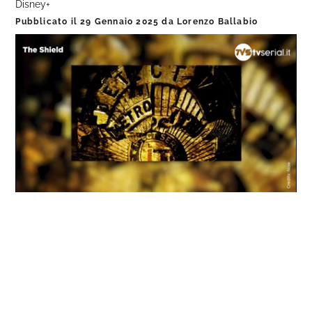
Disney+
Pubblicato il
29 Gennaio 2025
da
Lorenzo Ballabio
Loaded
:
Progress
:
Unmute
0%
0%