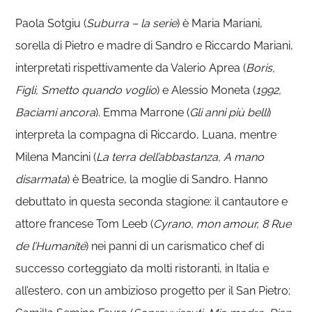
Paola Sotgiu (
Suburra – la serie
) è Maria Mariani,
sorella di Pietro e madre di Sandro e Riccardo Mariani,
interpretati rispettivamente da Valerio Aprea (
Boris,
Figli, Smetto quando voglio
) e Alessio Moneta (
1992,
Baciami ancora
). Emma Marrone (
Gli anni più belli
)
interpreta la compagna di Riccardo, Luana, mentre
Milena Mancini (
La terra dell’abbastanza, A mano
disarmata
) è Beatrice, la moglie di Sandro. Hanno
debuttato in questa seconda stagione: il cantautore e
attore francese Tom Leeb (
Cyrano, mon amour, 8 Rue
de l’Humanité
) nei panni di un carismatico chef di
successo corteggiato da molti ristoranti, in Italia e
all’estero, con un ambizioso progetto per il San Pietro;