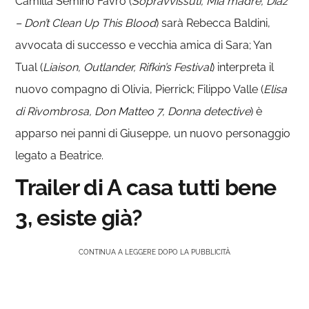
Camilla Semino Favro (
Sopravvissuti, Mia madre, Diaz
– Don’t Clean Up This Blood
) sarà Rebecca Baldini,
avvocata di successo e vecchia amica di Sara; Yan
Tual (
Liaison, Outlander, Rifkin’s Festival
) interpreta il
nuovo compagno di Olivia, Pierrick; Filippo Valle (
Elisa
di Rivombrosa, Don Matteo 7, Donna detective
) è
apparso nei panni di Giuseppe, un nuovo personaggio
legato a Beatrice.
Trailer di A casa tutti bene
3, esiste già?
CONTINUA A LEGGERE DOPO LA PUBBLICITÀ