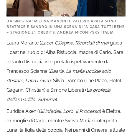
DA SINISTRA: MILENA MANCINI E VALERIO APREA SONO
BEATRICE E SANDRO IN UNA SCENA DI “A CASA TUTTI BENE
– STAGIONE 2”. CREDITS: ANDREA MICONI/SKY ITALIA.
Laura Morante (
Lacci, Ciliegine, Ricordati di me
) guida
il cast nel ruolo di Alba Ristuccia, madre di Carlo, Sara
e Paolo Ristuccia interpretati rispettivamente da
Francesco Scianna (
Baarìa, La mafia uccide solo
d’estate, Latin Lover
), Silvia D’Amico (The Place, Hotel
Gagarin, Christian) e Simone Liberati (
La profezia
dell’armadillo, Suburra
).
Euridice Axen (
Gli Infedeli, Loro, Il Processo
) è Elettra,
ex moglie di Carlo, mentre Sveva Mariani interpreta
Luna, la figlia della coppia. Nei panni di Ginevra, attuale