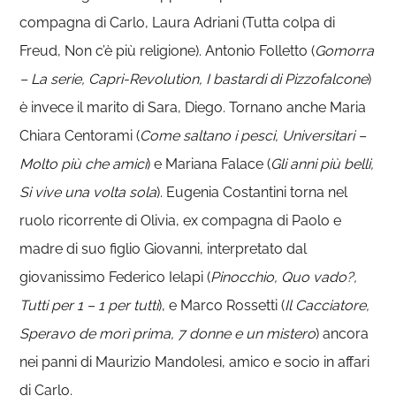
compagna di Carlo, Laura Adriani (Tutta colpa di
Freud, Non c’è più religione). Antonio Folletto (
Gomorra
– La serie, Capri-Revolution, I bastardi di Pizzofalcone
)
è invece il marito di Sara, Diego. Tornano anche Maria
Chiara Centorami (
Come saltano i pesci, Universitari –
Molto più che amici
) e Mariana Falace (
Gli anni più belli,
Si vive una volta sola
). Eugenia Costantini torna nel
ruolo ricorrente di Olivia, ex compagna di Paolo e
madre di suo figlio Giovanni, interpretato dal
giovanissimo Federico Ielapi (
Pinocchio, Quo vado?,
Tutti per 1 – 1 per tutti
), e Marco Rossetti (
Il Cacciatore,
Speravo de morì prima, 7 donne e un mistero
) ancora
nei panni di Maurizio Mandolesi, amico e socio in affari
di Carlo.