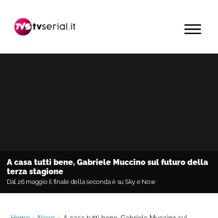
Passa
Passa
Passa
alla
al
alla
MENU
navigazione
contenuto
barra
primaria
principale
laterale
primaria
A casa tutti bene, Gabriele Muccino sul futuro della
terza stagione
Dal 26 maggio il finale della seconda è su Sky e Now