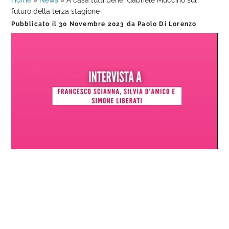
Home
»
News
»
A casa tutti bene, Gabriele Muccino sul
futuro della terza stagione
Pubblicato il
30 Novembre 2023
da
Paolo Di Lorenzo
Loaded
:
Progress
:
Unmute
0%
0%