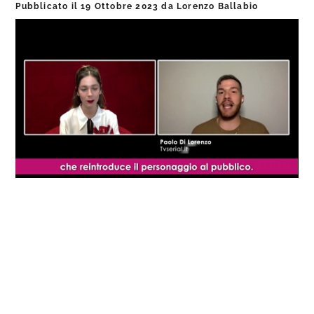
Pubblicato il
19 Ottobre 2023
da
Lorenzo Ballabio
Loaded
:
Progress
:
Unmute
0%
0%