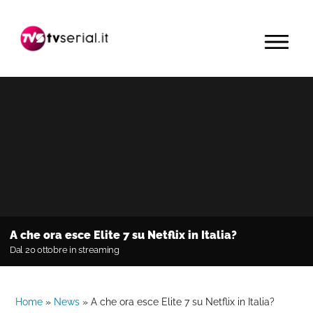
Passa
Passa
Passa
alla
al
alla
MENU
navigazione
contenuto
barra
primaria
principale
laterale
primaria
A che ora esce Elite 7 su Netflix in Italia?
Dal 20 ottobre in streaming
Home
»
News
»
A che ora esce Elite 7 su Netflix in Italia?