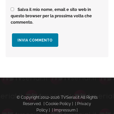
Salva il mio nome, email e sito web in
questo browser per la prossima volta che
commento.
Barra
laterale
primaria
© Copyright 2012-2026 TVSerial.it All Rights
Reserved. [
Cookie Policy
] [
Privacy
Policy
] [
Impressum
]