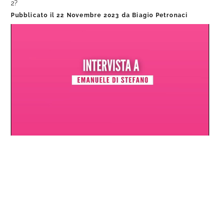
2?
Pubblicato il
22 Novembre 2023
da
Biagio Petronaci
Loaded
:
Progress
:
Unmute
0%
0%