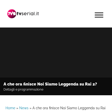
Passa
Passa
Passa
alla
al
alla
MENU
navigazione
contenuto
barra
primaria
principale
laterale
primaria
A che ora finisce Noi Siamo Leggenda su Rai 2?
Dettagli e programmazione
Home
»
News
»
A che ora finisce Noi Siamo Leggenda su Rai