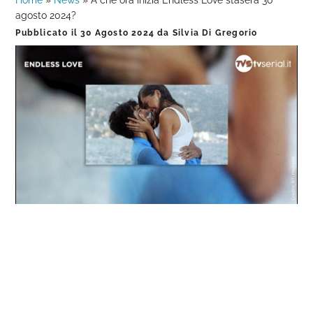
Home
»
News
»
A che ora inizia Endless Love stasera 30
agosto 2024?
Pubblicato il
30 Agosto 2024
da
Silvia Di Gregorio
Loaded
:
Progress
:
Unmute
0%
0%