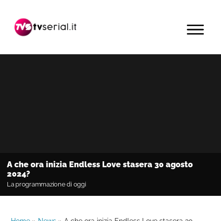
Passa
Passa
Passa
alla
al
alla
MENU
navigazione
contenuto
barra
primaria
principale
laterale
primaria
A che ora inizia Endless Love stasera 30 agosto
2024?
La programmazione di oggi