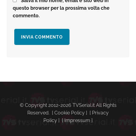
Salva il mio nome, email e sito web in
questo browser per la prossima volta che
commento.
Barra
laterale
primaria
© Copyright 2012-2026 TVSerial.it All Rights
Reserved. [
Cookie Policy
] [
Privacy
Policy
] [
Impressum
]