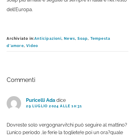
dell’Europa.
Archiviato in:
Anticipazioni
,
News
,
Soap
,
Tempesta
d'amore
,
Video
Interazioni
Commenti
del
lettore
Puricelli Ada
dice
29 LUGLIO 2024 ALLE 10:31
Dovreste solo vergognarvi!chi può seguire al mattino?
L’unico periodo ,le ferie la togliete!e poi un ora?quale