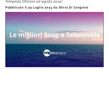
Tempesta D’Amore ad agosto 2024?
Pubblicato il
29 Luglio 2024
da
Silvia Di Gregorio
Loaded
:
Progress
:
Unmute
0%
0%