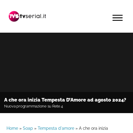
Passa
Passa
Passa
alla
al
alla
MENU
navigazione
contenuto
barra
primaria
principale
laterale
primaria
A che ora inizia Tempesta D’Amore ad agosto 2024?
Nuova programmazione su Rete 4
Home
»
Soap
»
Tempesta d'amore
»
A che ora inizia