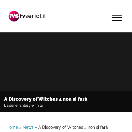
Passa
Passa
Passa
alla
al
alla
MENU
navigazione
contenuto
barra
primaria
principale
laterale
primaria
A Discovery of Witches 4 non si farà
La serie fantasy è finita
Home
»
News
»
A Discovery of Witches 4 non si farà