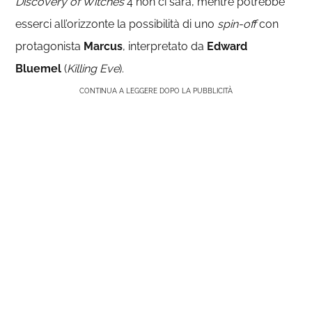
Discovery of Witches
4 non ci sarà, mentre potrebbe
esserci all’orizzonte la possibilità di uno
spin-off
con
protagonista
Marcus
, interpretato da
Edward
Bluemel
(
Killing Eve
).
CONTINUA A LEGGERE DOPO LA PUBBLICITÀ