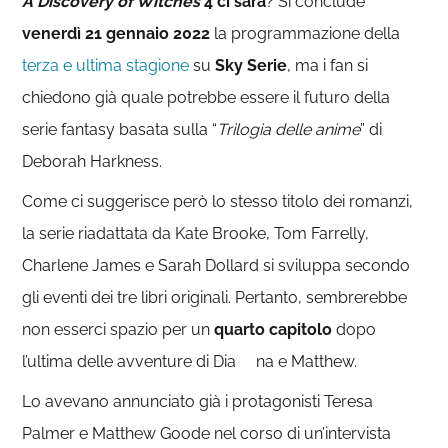
A Discovery of Witches
4 ci sarà
? Si conclude
venerdì 21 gennaio 2022
la programmazione della
terza e ultima stagione
su
Sky Serie
, ma i fan si
chiedono già quale potrebbe essere il futuro della
serie fantasy basata sulla “
Trilogia delle anime
” di
Deborah Harkness.
Come ci suggerisce però lo stesso titolo dei romanzi,
la serie riadattata da Kate Brooke, Tom Farrelly,
Charlene James e Sarah Dollard si sviluppa secondo
gli eventi dei tre libri originali. Pertanto, sembrerebbe
non esserci spazio per un
quarto capitolo
dopo
l’ultima delle avventure di Dia na e Matthew.
Lo avevano annunciato già i protagonisti Teresa
Palmer e Matthew Goode nel corso di un’intervista