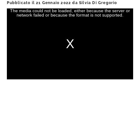
Pubblicato il
21 Gennaio 2022
da
Silvia Di Gregorio
The media could not be loaded, either because the server or
This
network failed or because the format is not supported.
is
a
modal
window.