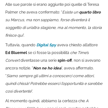
Alle sue parole si erano aggiunte poi quelle di Teresa
Palmer che aveva confermato: “
Esiste un
quarto libro
su Marcus, ma non sappiamo, forse diventerà il
soggetto di un’altra stagione, ma al momento, la storia
finisce qui
”.
Tuttavia, quando
Digital Spy
aveva chiesto all’attore
Ed Bluemel
se ci fosse la possibilità
che Time’s
Convert
diventasse una serie
spin-off
, non si avevano
ancora notizie. “
Non ne ho idea
“, aveva affermato.
“
Siamo sempre gli ultimi a conoscerci come attori,
quindi chissà! Potrebbe esserci l’opportunità e sarebbe
così divertente
“.
Al momento quindi, abbiamo la certezza che
A