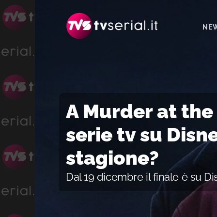
Passa
Passa
Passa
alla
al
alla
NE
navigazione
contenuto
barra
primaria
principale
laterale
primaria
A Murder at the 
serie tv su Dis
stagione?
Dal 19 dicembre il finale è su D