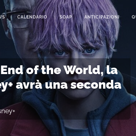
WS
CALENDARIO
SOAP
ANTICIPAZIONI
Q
BEAUTIFUL
IL PARADISO DELLE SIGNORE
LA PROMESSA
End of the World, la
SEGRETI DI FAMIGLIA
ney+ avrà una seconda
TEMPESTA D’AMORE
UN POSTO AL SOLE
isney+