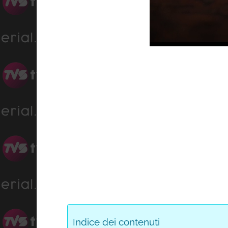
Progre
Unmute
0%
Indice dei contenuti