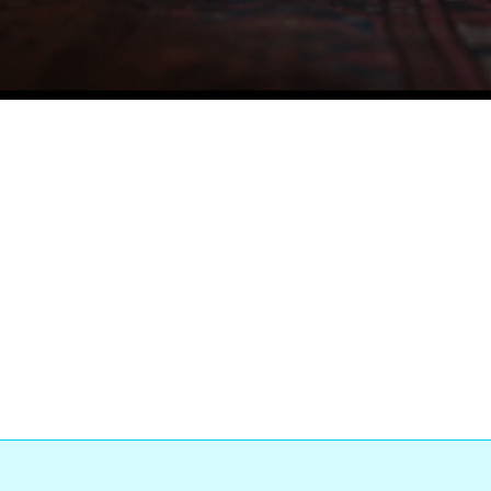
Loaded
:
ss
:
0%