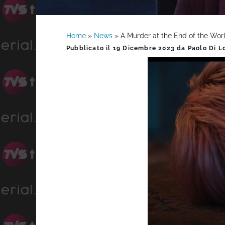
Home
»
News
»
A Murder at the End of the Worl
Barra
Pubblicato il
19 Dicembre 2023
da
Paolo Di L
laterale
primaria