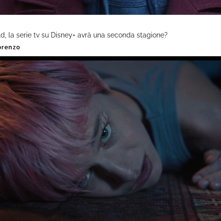
d, la serie tv su Disney+ avrà una seconda stagione?
orenzo