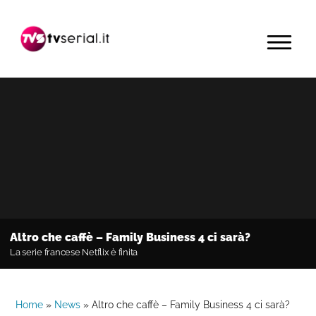
Passa
Passa
Passa
alla
al
alla
MENU
navigazione
contenuto
barra
primaria
principale
laterale
primaria
Altro che caffè – Family Business 4 ci sarà?
La serie francese Netflix è finita
Home
»
News
»
Altro che caffè – Family Business 4 ci sarà?