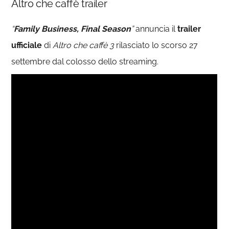
Altro che caffè trailer
“
Family Business, Final Season
”
annuncia il
trailer
ufficiale
di
Altro che caffè 3
rilasciato lo scorso 27
settembre dal colosso dello streaming.