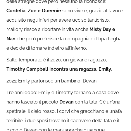
delle streghe dove però nessuno la riconosce:
Cordelia, Zoe e Queenie
sono vive e, grazie al favore
acquisito negli Inferi per avere ucciso l’anticristo,
Mallory riesce a riportare in vita anche
Misty Day e
Nan
che però preferisce la compagnia di Papa Legba
e decide di tornare indietro all’Inferno.
Salto temporale: è il 2020, un giovane ragazzo,
Timothy Campbell incontra una ragazza, Emily
.
2021: Emily partorisce un bambino, Devan.
Tre anni dopo: Emily e Timothy tornano a casa dove
hanno lasciato il piccolo
Devan
con la tata. C’è un’aria
spettrale, il cielo rosso, i corvi che gracchiano e un’afa
terribile, i due sposi trovano il cadavere della tata e il
piccolo Devan con le mani sporche di sangue.