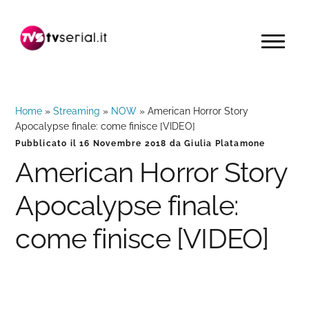
Passa
Passa
Passa
alla
al
alla
MENU
navigazione
contenuto
barra
primaria
principale
laterale
primaria
Home
»
Streaming
»
NOW
»
American Horror Story
Apocalypse finale: come finisce [VIDEO]
Pubblicato il
16 Novembre 2018
da
Giulia Platamone
American Horror Story
Apocalypse finale:
come finisce [VIDEO]