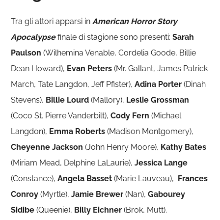
Tra gli attori apparsi in
American Horror Story
Apocalypse
finale di stagione sono presenti:
Sarah
Paulson
(Wilhemina Venable, Cordelia Goode, Billie
Dean Howard),
Evan Peters
(Mr. Gallant, James Patrick
March, Tate Langdon, Jeff Pfister),
Adina Porter
(Dinah
Stevens),
Billie Lourd
(Mallory),
Leslie Grossman
(Coco St. Pierre Vanderbilt),
Cody Fern
(Michael
Langdon),
Emma Roberts
(Madison Montgomery),
Cheyenne Jackson
(John Henry Moore),
Kathy Bates
(Miriam Mead,
Delphine LaLaurie
),
Jessica Lange
(Constance),
Angela Basset
(Marie Lauveau),
Frances
Conroy
(Myrtle),
Jamie Brewer
(Nan),
Gabourey
Sidibe
(Queenie),
Billy Eichner
(Brok, Mutt).