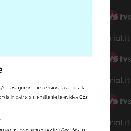
e
5? Prosegue in prima visione assoluta la
onda in patria sull’emittente televisiva
Cbs
5
.
 arrivo nei prossimi episodi di
Beautiful
in