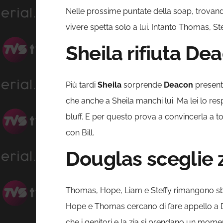
Nelle prossime puntate della soap, trovandos
vivere spetta solo a lui. Intanto Thomas, S
Sheila rifiuta De
Più tardi
Sheila
sorprende
Deacon
presenta
che anche a Sheila manchi lui. Ma lei lo re
bluff. E per questo prova a convincerla a t
con Bill.
Douglas sceglie z
Thomas, Hope, Liam e Steffy rimangono s
Hope e Thomas cercano di fare appello a Dou
che i genitori e la zia si prendano un mome