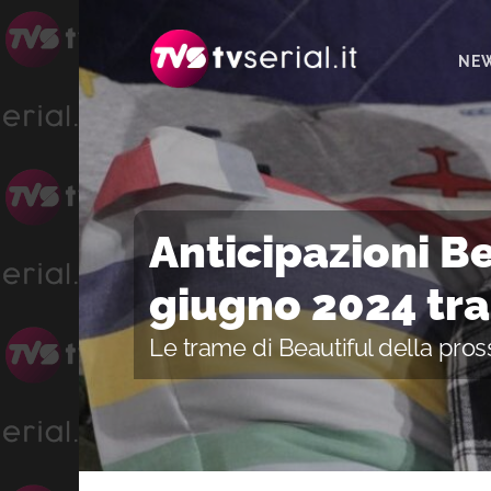
Passa
Passa
Passa
alla
al
alla
NE
navigazione
contenuto
barra
primaria
principale
laterale
primaria
Anticipazioni Be
giugno 2024 tr
Le trame di Beautiful della pro