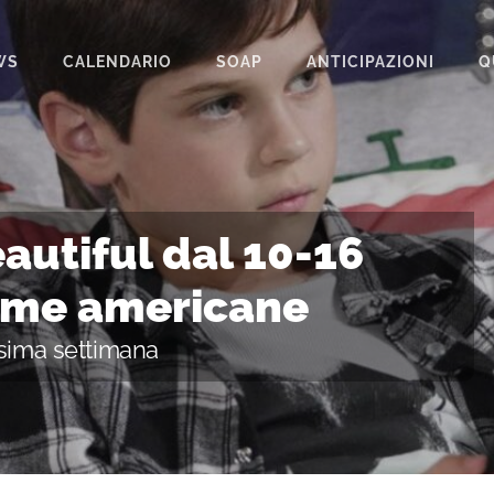
WS
CALENDARIO
SOAP
ANTICIPAZIONI
Q
BEAUTIFUL
IL PARADISO DELLE SIGNORE
LA PROMESSA
autiful dal 10-16
SEGRETI DI FAMIGLIA
ame americane
TEMPESTA D’AMORE
ssima settimana
UN POSTO AL SOLE