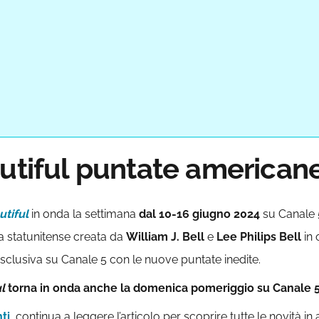
autiful puntate american
utiful
in onda la settimana
dal 10-16 giugno 2024
su Canale 
 statunitense creata da
William J. Bell
e
Lee Philips Bell
in 
n esclusiva su Canale 5 con le nuove puntate inedite.
ul
torna in onda anche la domenica pomeriggio su Canale 
ti
, continua a leggere l’articolo per scoprire tutte le novità in