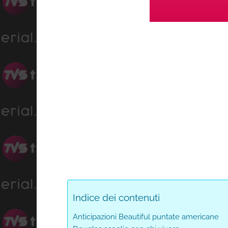
Load
Progress
:
Unmute
0%
0%
Indice dei contenuti
Anticipazioni Beautiful puntate americane