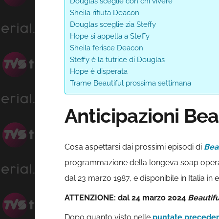
Douglas sceglie con chi vivere
Sheila rifiuta Deacon
Douglas sceglie zia Steffy
Hope si appella a Steffy
Sheila ferisce Deacon
Steffy è la tutrice di Douglas
Hope è disperata
Trame Beautiful prossima settimana
Anticipazioni Be
Cosa aspettarsi dai prossimi episodi di
Bea
programmazione della longeva soap opera
dal 23 marzo 1987, e disponibile in Italia i
ATTENZIONE: dal 24 marzo 2024
Beautif
Dopo quanto visto nelle
puntate preceden