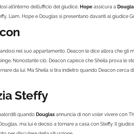
i all’interno dell’ufficio del giudice,
Hope
assicura a
Dougla
teffy, Liam, Hope e Douglas si presentano davanti al giudice 
acon
ndosi nel suo appartamento. Deacon le dice allora che gli m
spinge. Nonostante ciò, Deacon capisce che Sheila prova le st
ornare da lui. Ma Sheila si tira indietro quando Deacon cerca d
ia Steffy
balorditi quando
Douglas
annuncia di non voler vivere con
glas, ma lui è deciso a tornare a casa con Steffy. Il giudice 
nto per discutere della situazione.