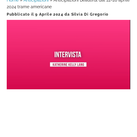
Home
»
Anticipazioni
»
Anticipazioni Beautiful dal 22-28 aprile
2024 trame americane
Pubblicato il
9 Aprile 2024
da
Silvia Di Gregorio
Loaded
:
Progress
:
Unmute
0%
0%