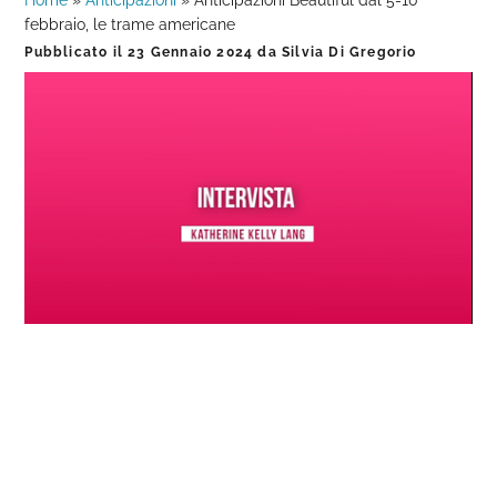
Home
»
Anticipazioni
»
Anticipazioni Beautiful dal 5-10
febbraio, le trame americane
Pubblicato il
23 Gennaio 2024
da
Silvia Di Gregorio
Loaded
:
Progress
:
Unmute
0%
0%