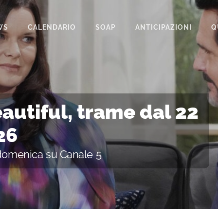
WS
CALENDARIO
SOAP
ANTICIPAZIONI
Q
BEAUTIFUL
IL PARADISO DELLE SIGNORE
LA PROMESSA
autiful, trame dal 22
SEGRETI DI FAMIGLIA
26
TEMPESTA D’AMORE
 domenica su Canale 5
UN POSTO AL SOLE