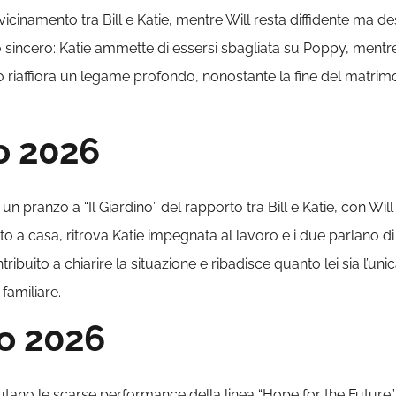
vicinamento tra Bill e Katie, mentre Will resta diffidente ma des
sincero: Katie ammette di essersi sbagliata su Poppy, mentre B
oro riaffiora un legame profondo, nonostante la fine del matri
o 2026
un pranzo a “Il Giardino” del rapporto tra Bill e Katie, con Wi
rato a casa, ritrova Katie impegnata al lavoro e i due parlano
ontribuito a chiarire la situazione e ribadisce quanto lei sia l
familiare.
o 2026
alutano le scarse performance della linea “Hope for the Future