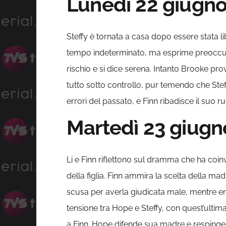
Lunedì 22 giugn
Steffy è tornata a casa dopo essere stata li
tempo indeterminato, ma esprime preoccupaz
rischio e si dice serena. Intanto Brooke pr
tutto sotto controllo, pur temendo che Steff
errori del passato, e Finn ribadisce il suo r
Martedì 23 giugn
Li e Finn riflettono sul dramma che ha coi
della figlia. Finn ammira la scelta della m
scusa per averla giudicata male, mentre em
tensione tra Hope e Steffy, con quest’ulti
a Finn. Hope difende sua madre e respinge 