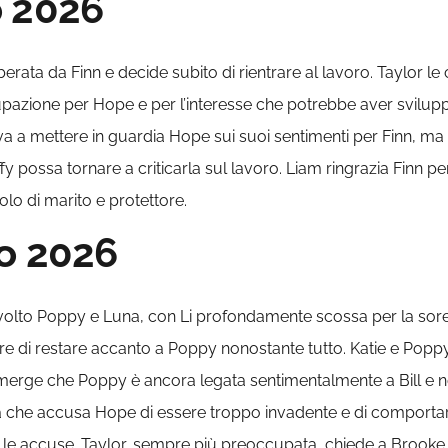
o
2026
berata da Finn e decide subito di rientrare al lavoro. Taylor l
ione per Hope e per l’interesse che potrebbe aver sviluppato 
ova a mettere in guardia Hope sui suoi sentimenti per Finn, ma
y possa tornare a criticarla sul lavoro. Liam ringrazia Finn pe
uolo di marito e protettore.
o 2026
nvolto Poppy e Luna, con Li profondamente scossa per la sorel
adre di restare accanto a Poppy nonostante tutto. Katie e Popp
erge che Poppy è ancora legata sentimentalmente a Bill e non 
ma che accusa Hope di essere troppo invadente e di comporta
le accuse. Taylor, sempre più preoccupata, chiede a Brooke 