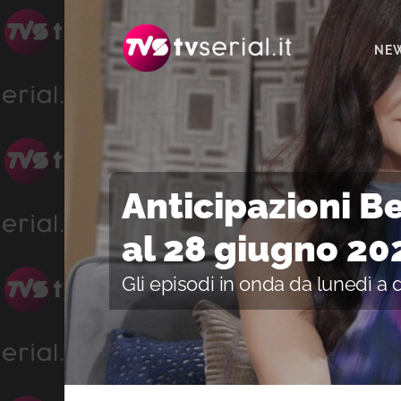
Passa
Passa
Passa
alla
al
alla
NE
navigazione
contenuto
barra
primaria
principale
laterale
primaria
Anticipazioni Be
al 28 giugno 20
Gli episodi in onda da lunedì a