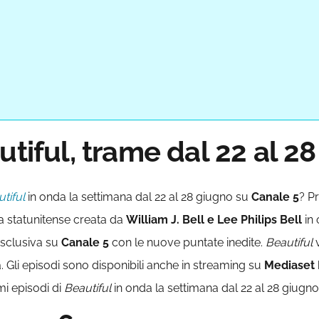
utiful, trame dal 22 al 2
tiful
in onda la settimana dal 22 al 28 giugno su
Canale 5
? P
 statunitense creata da
William J. Bell e Lee Philips Bell
in 
 esclusiva su
Canale
5
con le nuove puntate inedite.
Beautiful
v
. Gli episodi sono disponibili anche in streaming su
Mediaset I
mi episodi di
Beautiful
in onda la settimana dal 22 al 28 giugno