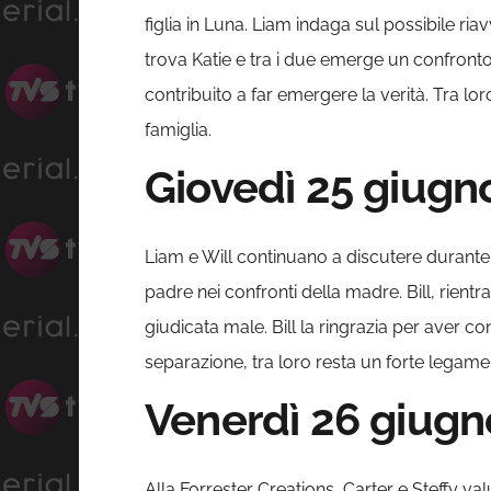
figlia in Luna. Liam indaga sul possibile riav
trova Katie e tra i due emerge un confronto 
contribuito a far emergere la verità. Tra l
famiglia.
Giovedì 25 giugn
Liam e Will continuano a discutere durante 
padre nei confronti della madre. Bill, rient
giudicata male. Bill la ringrazia per aver c
separazione, tra loro resta un forte legame 
Venerdì 26 giugn
Alla Forrester Creations, Carter e Steffy v