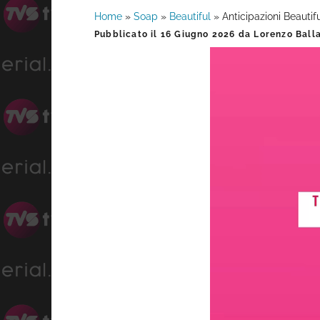
Home
»
Soap
»
Beautiful
»
Anticipazioni Beautif
Barra
Pubblicato il
16 Giugno 2026
da
Lorenzo Ball
laterale
primaria