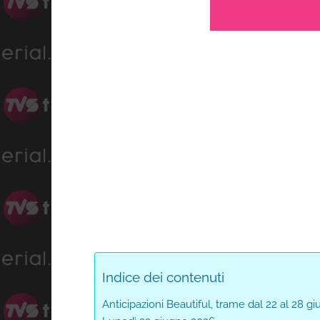
Load
Progress
:
Unmute
0%
0%
Indice dei contenuti
Anticipazioni Beautiful, trame dal 22 al 28 g