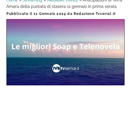
Home
»
Streaming
»
Mediaset Infinity
»
Anticipazioni di Terra
Amara della puntata di stasera 11 gennaio in prima serata
Pubblicato il
11 Gennaio 2024
da
Redazione Tvserial.it
Loaded
:
Progress
:
Unmute
0%
0%