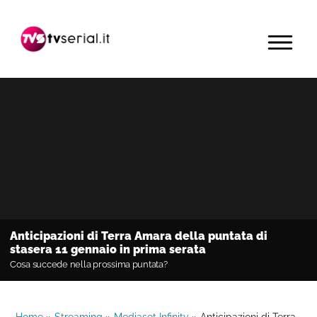
Passa
Passa
Passa
alla
al
alla
MENU
navigazione
contenuto
barra
primaria
principale
laterale
primaria
Anticipazioni di Terra Amara della puntata di
stasera 11 gennaio in prima serata
Cosa succede nella prossima puntata?