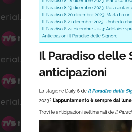
Il Paradiso 8 18 dicembre 2023: Marta conos
Il Paradiso 8 19 dicembre 2023: Rosa aiutant
Il Paradiso 8 20 dicembre 2023: Marta ha un'
Il Paradiso 8 21 dicembre 2023: Umberto chi
Il Paradiso 8 22 dicembre 2023: Adelaide sp
Anticipazioni Il Paradiso delle Signore
Il Paradiso delle
anticipazioni
La stagione Daily 6 de
Il Paradiso delle S
2023?
L’appuntamento è sempre dal lunedì 
Trovi le anticipazioni settimanali de
Il Parad