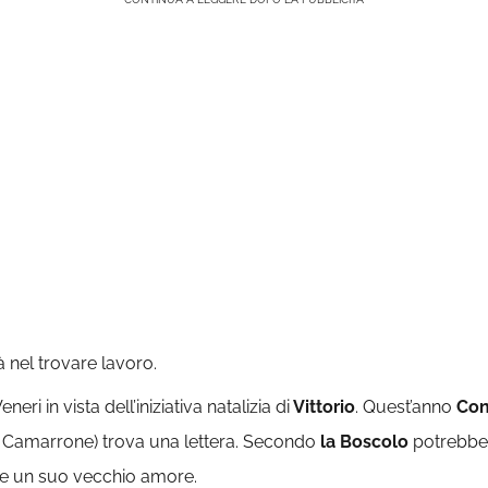
à nel trovare lavoro.
eri in vista dell’iniziativa natalizia di
Vittorio
. Quest’anno
Con
a Camarrone) trova una lettera. Secondo
la Boscolo
potrebbe 
ere un suo vecchio amore.