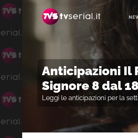
Passa
Passa
Passa
alla
al
alla
NE
navigazione
contenuto
barra
primaria
principale
laterale
primaria
Anticipazioni Il
Signore 8 dal 1
Leggi le anticipazioni per la se