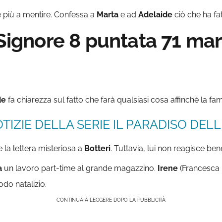
e più a mentire. Confessa a
Marta
e ad
Adelaide
ciò che ha fa
 Signore 8 puntata 71 ma
de
fa chiarezza sul fatto che farà qualsiasi cosa affinché la fa
TIZIE DELLA SERIE IL PARADISO DELLE
 la lettera misteriosa a
Botteri
. Tuttavia, lui non reagisce ben
a
un lavoro part-time al grande magazzino.
Irene
(Francesca D
odo natalizio.
CONTINUA A LEGGERE DOPO LA PUBBLICITÀ