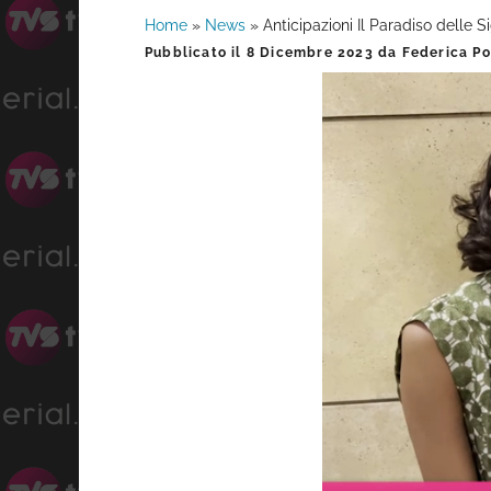
Home
»
News
»
Anticipazioni Il Paradiso delle 
Barra
Pubblicato il
8 Dicembre 2023
da
Federica Po
laterale
primaria