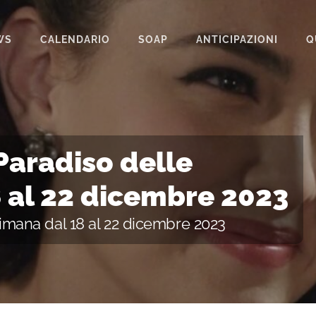
WS
CALENDARIO
SOAP
ANTICIPAZIONI
Q
BEAUTIFUL
IL PARADISO DELLE SIGNORE
LA PROMESSA
 Paradiso delle
SEGRETI DI FAMIGLIA
8 al 22 dicembre 2023
TEMPESTA D’AMORE
ttimana dal 18 al 22 dicembre 2023
UN POSTO AL SOLE