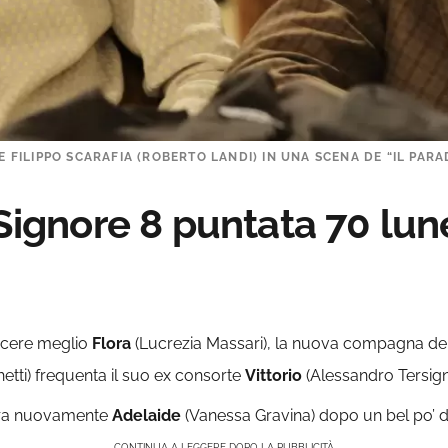
E FILIPPO SCARAFIA (ROBERTO LANDI) IN UNA SCENA DE “IL PARAD
 Signore 8 puntata 70 lu
scere meglio
Flora
(Lucrezia Massari), la nuova compagna de
etti) frequenta il suo ex consorte
Vittorio
(Alessandro Tersigni
ntra nuovamente
Adelaide
(Vanessa Gravina) dopo un bel po’ di
CONTINUA A LEGGERE DOPO LA PUBBLICITÀ