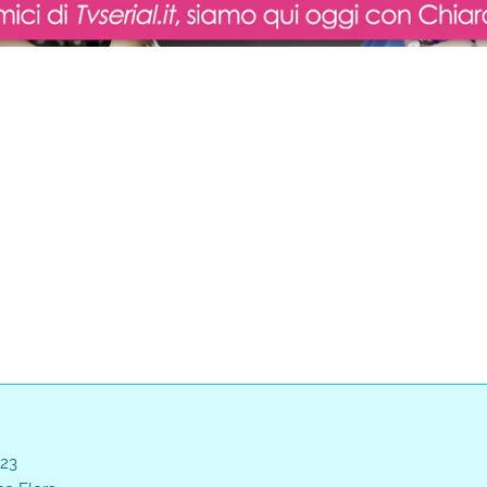
oaded
:
0%
023