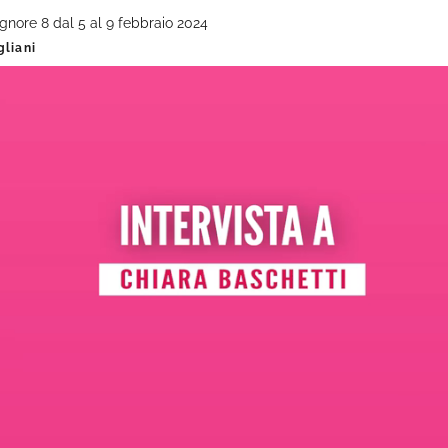
ignore 8 dal 5 al 9 febbraio 2024
gliani