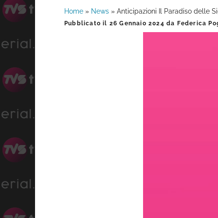
Home
»
News
»
Anticipazioni Il Paradiso delle S
Barra
Pubblicato il
26 Gennaio 2024
da
Federica Po
laterale
primaria