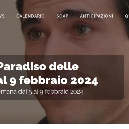
WS
CALENDARIO
SOAP
ANTICIPAZIONI
Q
BEAUTIFUL
IL PARADISO DELLE SIGNORE
LA PROMESSA
 Paradiso delle
SEGRETI DI FAMIGLIA
al 9 febbraio 2024
TEMPESTA D’AMORE
timana dal 5 al 9 febbraio 2024
UN POSTO AL SOLE