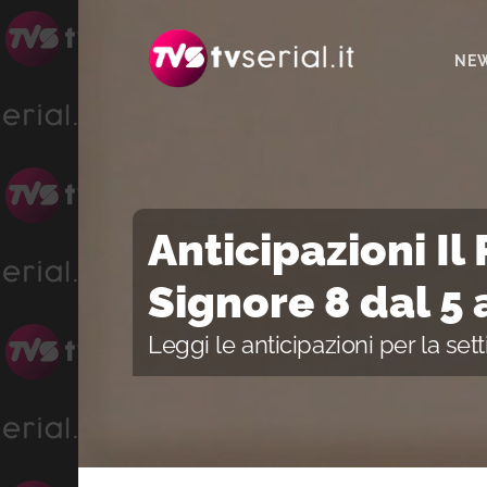
Passa
Passa
Passa
alla
al
alla
NE
navigazione
contenuto
barra
primaria
principale
laterale
primaria
Anticipazioni Il
Signore 8 dal 5 
Leggi le anticipazioni per la set