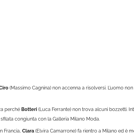
Ciro
(Massimo Cagnina) non accenna a risolversi. L’uomo non
nza perché
Botteri
(Luca Ferrante) non trova alcuni bozzetti. Inta
 sfilata congiunta con la Galleria Milano Moda.
n Francia,
Clara
(Elvira Camarrone) fa rientro a Milano ed è m