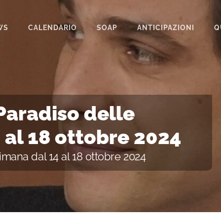
WS
CALENDARIO
SOAP
ANTICIPAZIONI
Q
BEAUTIFUL
IL PARADISO DELLE SIGNORE
LA PROMESSA
 Paradiso delle
SEGRETI DI FAMIGLIA
 al 18 ottobre 2024
TEMPESTA D’AMORE
timana dal 14 al 18 ottobre 2024
UN POSTO AL SOLE