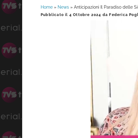
Home
»
News
»
Anticipazioni Il Paradiso delle S
Barra
Pubblicato il
4 Ottobre 2024
da
Federica Pogl
laterale
primaria