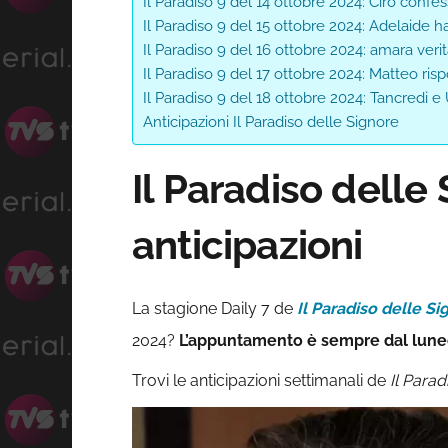
Il Paradiso 9 del 14 ottobre 2024: Ciro confe
Il Paradiso 9 del 15 ottobre 2024: Adelaide h
Il Paradiso 9 del 16 ottobre 2024: amara ver
Il Paradiso 9 del 17 ottobre 2024: Matteo r
Il Paradiso 9 del 18 ottobre 2024: Tancredi
Anticipazioni Il Paradiso delle Signore
Il Paradiso delle 
anticipazioni
La stagione Daily 7 de
Il Paradiso delle Si
2024?
L’appuntamento è sempre dal lunedì
Trovi le anticipazioni settimanali de
Il Parad