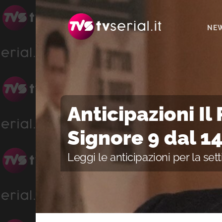
Passa
Passa
Passa
alla
al
alla
NE
navigazione
contenuto
barra
primaria
principale
laterale
primaria
Anticipazioni Il
Signore 9 dal 14
Leggi le anticipazioni per la set