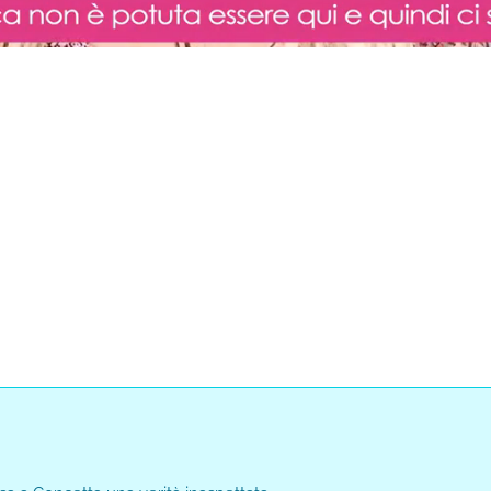
Loaded
:
0%