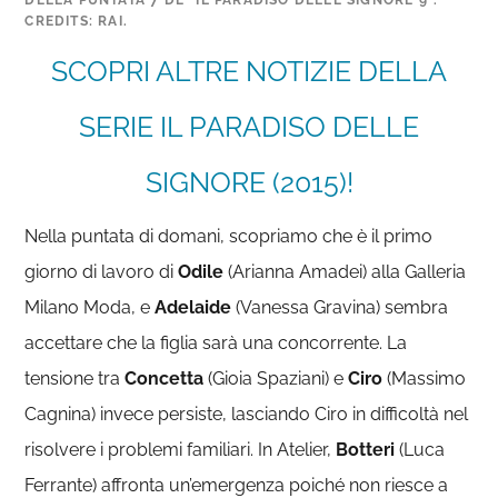
DELLA PUNTATA 7 DE “IL PARADISO DELLE SIGNORE 9”.
CREDITS: RAI.
SCOPRI ALTRE NOTIZIE DELLA
SERIE IL PARADISO DELLE
SIGNORE (2015)!
Nella puntata di domani, scopriamo che è il primo
giorno di lavoro di
Odile
(Arianna Amadei) alla Galleria
Milano Moda, e
Adelaide
(Vanessa Gravina) sembra
accettare che la figlia sarà una concorrente. La
tensione tra
Concetta
(Gioia Spaziani) e
Ciro
(Massimo
Cagnina) invece persiste, lasciando Ciro in difficoltà nel
risolvere i problemi familiari. In Atelier,
Botteri
(Luca
Ferrante) affronta un’emergenza poiché non riesce a