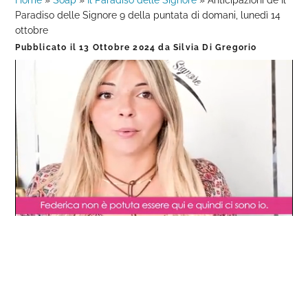
Home
»
Soap
»
Il Paradiso delle Signore
»
Anticipazioni de Il
Paradiso delle Signore 9 della puntata di domani, lunedì 14
ottobre
Pubblicato il
13 Ottobre 2024
da
Silvia Di Gregorio
Loaded
:
Progress
:
Unmute
0%
0%