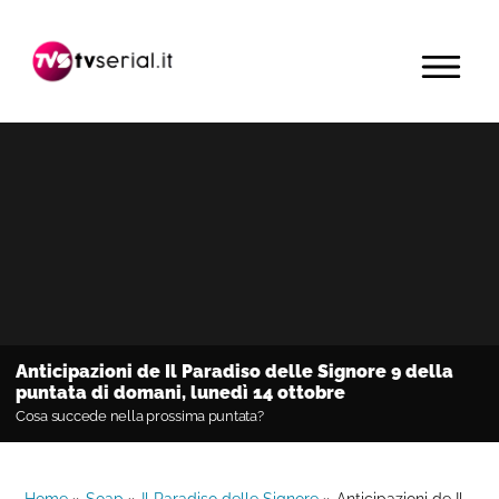
Passa
Passa
Passa
alla
al
alla
MENU
navigazione
contenuto
barra
primaria
principale
laterale
primaria
Anticipazioni de Il Paradiso delle Signore 9 della
puntata di domani, lunedì 14 ottobre
Cosa succede nella prossima puntata?