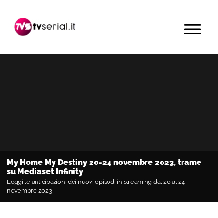
Passa
Passa
Passa
alla
al
alla
MENU
navigazione
contenuto
barra
primaria
principale
laterale
primaria
My Home My Destiny 20-24 novembre 2023, trame
su Mediaset Infinity
Leggi le anticipazioni dei nuovi episodi in streaming dal 20 al 24
novembre 2023