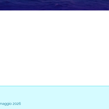
Loaded
:
:
0%
2 maggio 2026