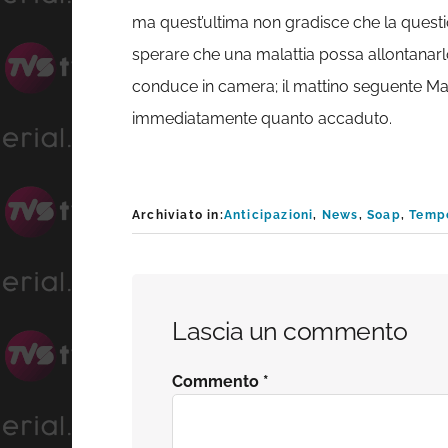
ma quest’ultima non gradisce che la questio
sperare che una malattia possa allontanarlo 
conduce in camera; il mattino seguente Ma
immediatamente quanto accaduto.
Archiviato in:
Anticipazioni
,
News
,
Soap
,
Temp
Interazioni
Lascia un commento
del
Commento
*
lettore