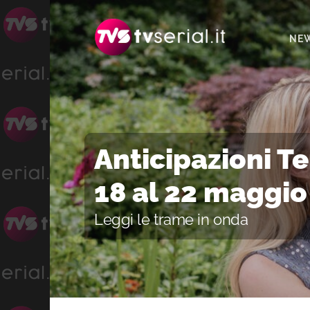
Passa
Passa
Passa
alla
al
alla
NE
navigazione
contenuto
barra
primaria
principale
laterale
primaria
Anticipazioni T
18 al 22 maggio
Leggi le trame in onda