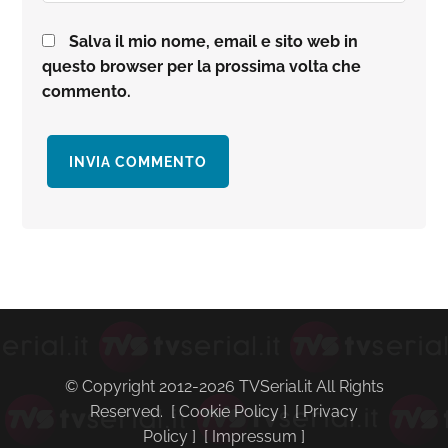
Salva il mio nome, email e sito web in
questo browser per la prossima volta che
commento.
Barra
laterale
primaria
© Copyright 2012-2026 TVSerial.it All Rights
Reserved. [
Cookie Policy
] [
Privacy
Policy
] [
Impressum
]