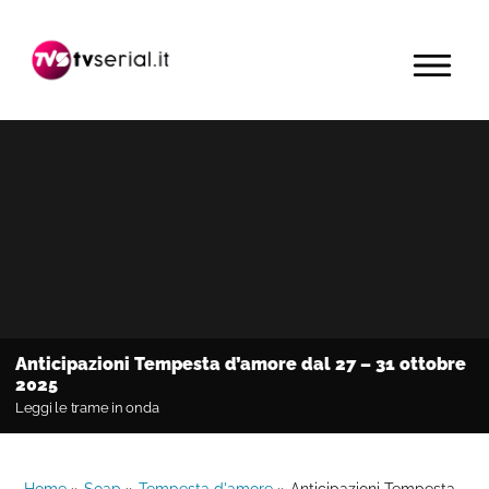
Passa
Passa
Passa
alla
al
alla
MENU
navigazione
contenuto
barra
primaria
principale
laterale
primaria
Anticipazioni Tempesta d’amore dal 27 – 31 ottobre
2025
Leggi le trame in onda