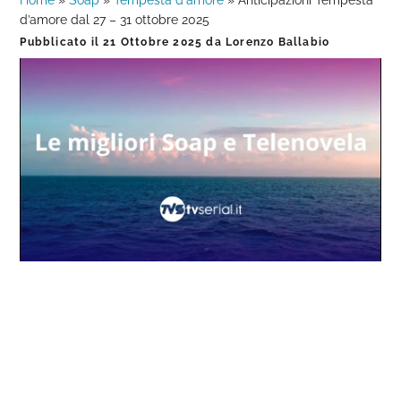
Home
»
Soap
»
Tempesta d'amore
»
Anticipazioni Tempesta
d’amore dal 27 – 31 ottobre 2025
Pubblicato il
21 Ottobre 2025
da
Lorenzo Ballabio
Loaded
:
Progress
:
Unmute
0%
0%