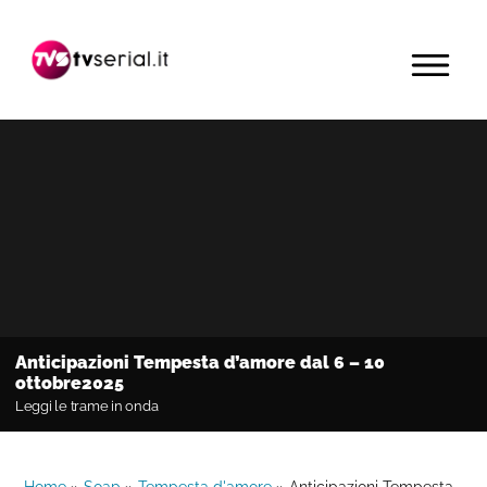
Passa
Passa
Passa
alla
al
alla
MENU
navigazione
contenuto
barra
primaria
principale
laterale
primaria
Anticipazioni Tempesta d’amore dal 6 – 10
ottobre2025
Leggi le trame in onda