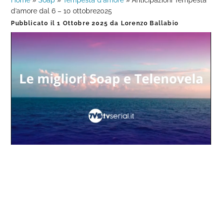
Home
»
Soap
»
Tempesta d'amore
»
Anticipazioni Tempesta
d’amore dal 6 – 10 ottobre2025
Pubblicato il
1 Ottobre 2025
da
Lorenzo Ballabio
Loaded
:
Progress
:
Unmute
0%
0%