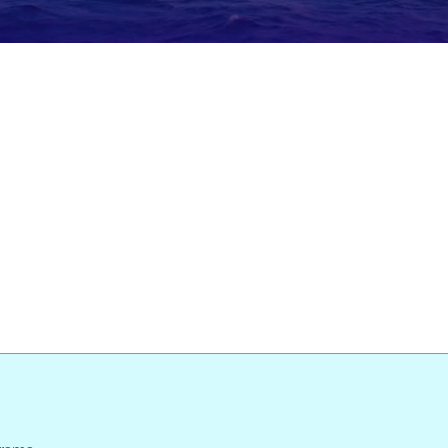
Loaded
:
:
0%