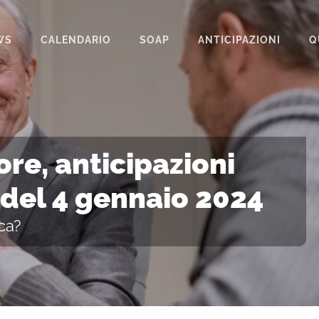
WS
CALENDARIO
SOAP
ANTICIPAZIONI
Q
BEAUTIFUL
IL PARADISO DELLE SIGNORE
LA PROMESSA
e, anticipazioni
SEGRETI DI FAMIGLIA
 del 4 gennaio 2024
TEMPESTA D’AMORE
ca?
UN POSTO AL SOLE