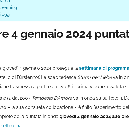
trama
treaming
 oggi
 4 gennaio 2024 puntata
a giovedì 4 gennaio 2024 prosegue la
settimana di programma
stello di Fürstenhof. La soap tedesca
Sturm der Liebe
va in on
iene trasmessa a partire dal 2006 in prima visione assoluta su
ale 5, dal 2007
Tempesta D’Amore
va in onda su su Rete 4. D
 20.30 – la sua consueta collocazione -; è finito l’esperimento de
mplete della puntata in onda
giovedì 4 gennaio 2024
alle ore
 settimana.