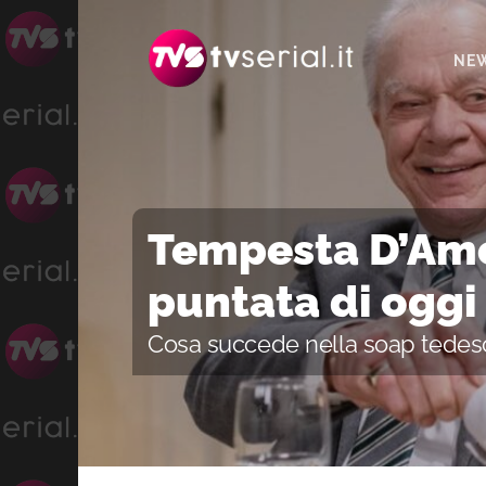
Passa
Passa
Passa
alla
al
alla
NE
navigazione
contenuto
barra
primaria
principale
laterale
primaria
Tempesta D’Amor
puntata di oggi
Cosa succede nella soap tedes