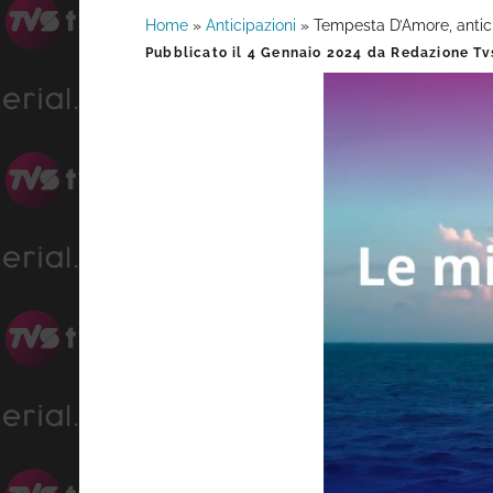
Home
»
Anticipazioni
»
Tempesta D’Amore, antici
Barra
Pubblicato il
4 Gennaio 2024
da
Redazione Tvs
laterale
primaria