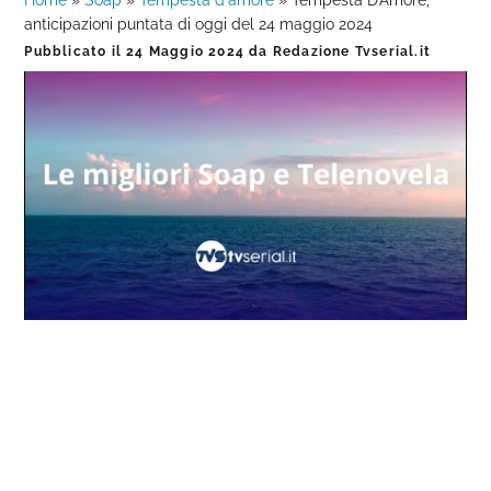
Home
»
Soap
»
Tempesta d'amore
»
Tempesta D’Amore,
anticipazioni puntata di oggi del 24 maggio 2024
Pubblicato il
24 Maggio 2024
da
Redazione Tvserial.it
Loaded
:
Progress
:
Unmute
0%
0%