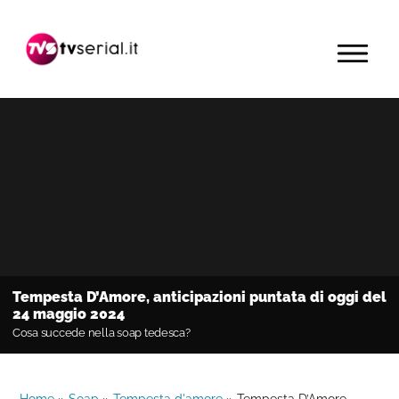
Passa
Passa
Passa
alla
al
alla
MENU
navigazione
contenuto
barra
primaria
principale
laterale
primaria
Tempesta D’Amore, anticipazioni puntata di oggi del
24 maggio 2024
Cosa succede nella soap tedesca?