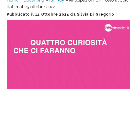
Home
»
Streaming
»
RaiPlay
»
Anticipazioni Un Posto al Sole
dal 21 al 25 ottobre 2024
Pubblicato il
14 Ottobre 2024
da
Silvia Di Gregorio
Loaded
:
Progress
:
Unmute
0%
0%