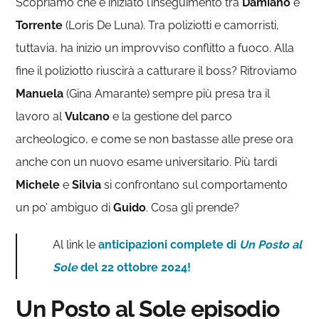
Scopriamo che è iniziato l’inseguimento tra
Damiano
e
Torrente
(Loris De Luna). Tra poliziotti e camorristi,
tuttavia, ha inizio un improvviso conflitto a fuoco. Alla
fine il poliziotto riuscirà a catturare il boss? Ritroviamo
Manuela
(Gina Amarante) sempre più presa tra il
lavoro al
Vulcano
e la gestione del parco
archeologico, e come se non bastasse alle prese ora
anche con un nuovo esame universitario. Più tardi
Michele
e
Silvia
si confrontano sul comportamento
un po’ ambiguo di
Guido
. Cosa gli prende?
Al link le
anticipazioni complete di
Un Posto al
Sole
del 22 ottobre 2024!
Un Posto al Sole episodio