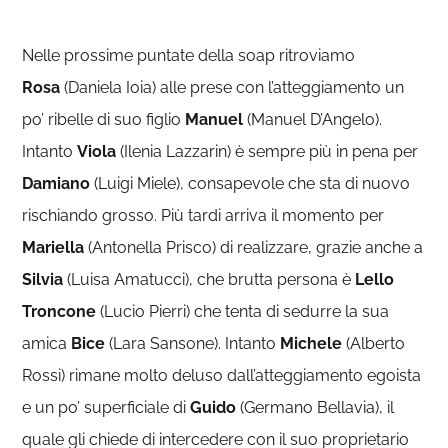
Nelle prossime puntate della soap ritroviamo
Rosa
(Daniela Ioia) alle prese con l’atteggiamento un
po’ ribelle di suo figlio
Manuel
(Manuel D’Angelo).
Intanto
Viola
(Ilenia Lazzarin) è sempre più in pena per
Damiano
(Luigi Miele), consapevole che sta di nuovo
rischiando grosso. Più tardi arriva il momento per
Mariella
(Antonella Prisco) di realizzare, grazie anche a
Silvia
(Luisa Amatucci), che brutta persona è
Lello
Troncone
(Lucio Pierri) che tenta di sedurre la sua
amica
Bice
(Lara Sansone). Intanto
Michele
(Alberto
Rossi) rimane molto deluso dall’atteggiamento egoista
e un po’ superficiale di
Guido
(Germano Bellavia), il
quale gli chiede di intercedere con il suo proprietario