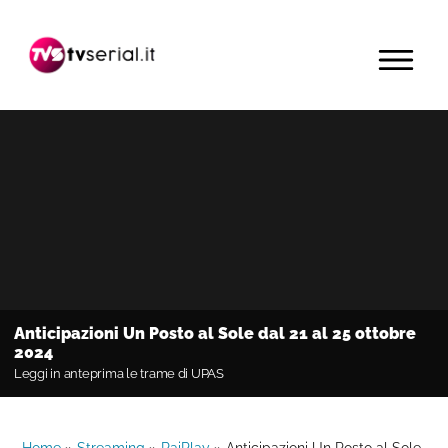
Passa
Passa
Passa
alla
al
alla
MENU
navigazione
contenuto
barra
primaria
principale
laterale
primaria
Anticipazioni Un Posto al Sole dal 21 al 25 ottobre
2024
Leggi in anteprima le trame di UPAS