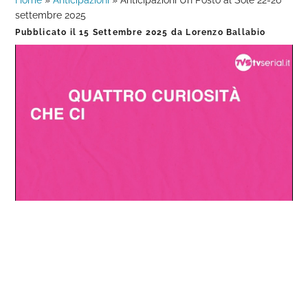
Home
»
Anticipazioni
»
Anticipazioni Un Posto al Sole 22-26
settembre 2025
Pubblicato il
15 Settembre 2025
da
Lorenzo Ballabio
Loaded
:
Progress
:
Unmute
0%
0%