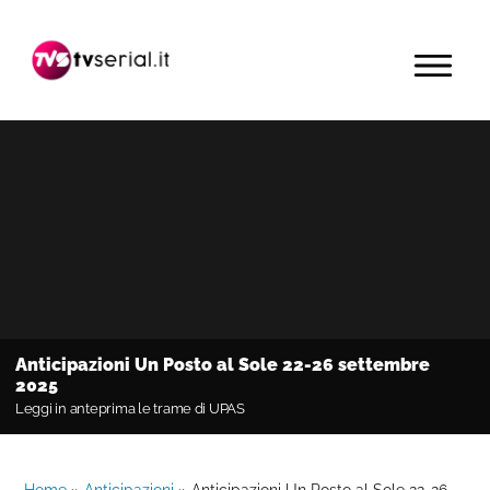
Passa
Passa
Passa
alla
al
alla
MENU
navigazione
contenuto
barra
primaria
principale
laterale
primaria
Anticipazioni Un Posto al Sole 22-26 settembre
2025
Leggi in anteprima le trame di UPAS