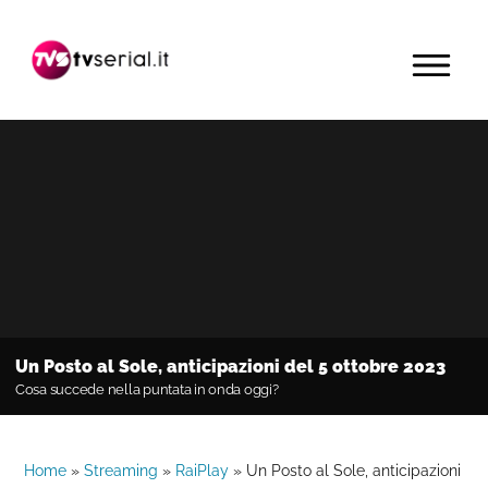
Passa
Passa
Passa
alla
al
alla
MENU
navigazione
contenuto
barra
primaria
principale
laterale
primaria
Un Posto al Sole, anticipazioni del 5 ottobre 2023
Cosa succede nella puntata in onda oggi?
Home
»
Streaming
»
RaiPlay
»
Un Posto al Sole, anticipazioni