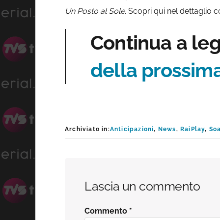
Un Posto al Sole
. Scopri qui nel dettaglio
Continua a le
della prossim
Archiviato in:
Anticipazioni
,
News
,
RaiPlay
,
So
Interazioni
Lascia un commento
del
Commento
*