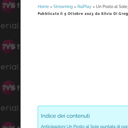
Home
»
Streaming
»
RaiPlay
»
Un Posto al Sole,
Barra
Pubblicato il
5 Ottobre 2023
da
Silvia Di Gre
laterale
primaria
Indice dei contenuti
Anticipazioni Un Posto al Sole puntata di ogg