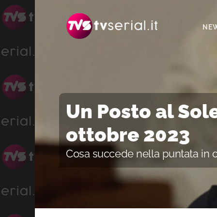
Passa
Passa
Passa
alla
al
alla
NE
navigazione
contenuto
barra
primaria
principale
laterale
primaria
Un Posto al Sole
ottobre 2023
Cosa succede nella puntata in 