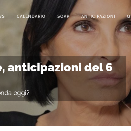
WS
CALENDARIO
SOAP
ANTICIPAZIONI
Q
BEAUTIFUL
IL PARADISO DELLE SIGNORE
LA PROMESSA
, anticipazioni del 6
SEGRETI DI FAMIGLIA
TEMPESTA D’AMORE
onda oggi?
UN POSTO AL SOLE