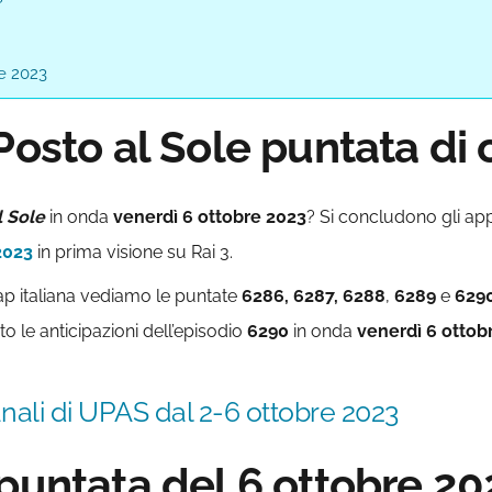
re 2023
Posto al Sole puntata di 
l Sole
in onda
venerdì 6 ottobre
2023
? Si concludono gli ap
 2023
in prima visione su Rai 3.
p italiana
vediamo le puntate
6286, 6287, 6288
,
6289
e
629
to le anticipazioni dell’episodio
6290
in onda
venerdì 6
ottob
anali di UPAS dal 2-6 ottobre 2023
 puntata del 6 ottobre 20