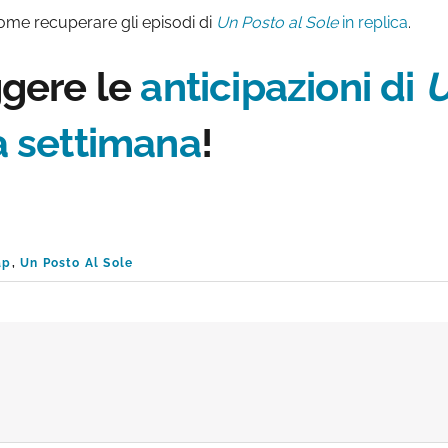
 come recuperare gli episodi di
Un Posto al Sole
in replica
.
ggere le
anticipazioni di
U
a settimana
!
ap
,
Un Posto Al Sole