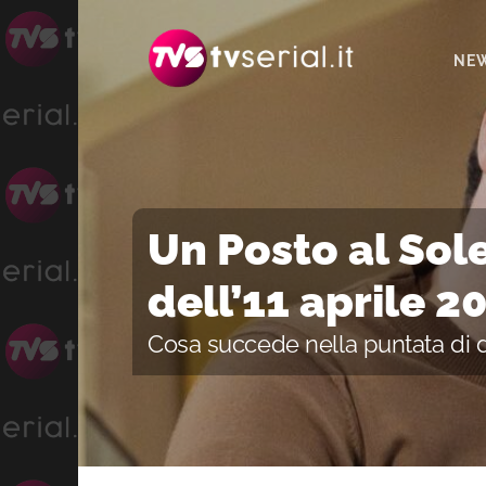
Passa
Passa
Passa
alla
al
alla
NE
navigazione
contenuto
barra
primaria
principale
laterale
primaria
Un Posto al Sole
dell’11 aprile 2
Cosa succede nella puntata di