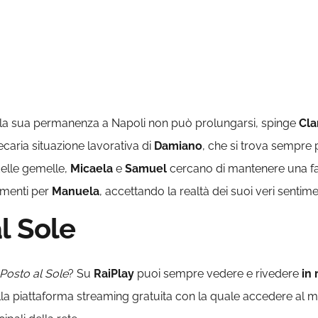
 la sua permanenza a Napoli non può prolungarsi, spinge
Cla
ecaria situazione lavorativa di
Damiano
, che si trova sempre p
delle gemelle,
Micaela
e
Samuel
cercano di mantenere una fa
imenti per
Manuela
, accettando la realtà dei suoi veri sentime
l Sole
Posto al Sole
? Su
RaiPlay
puoi sempre vedere e rivedere
in 
ella piattaforma streaming gratuita con la quale accedere al