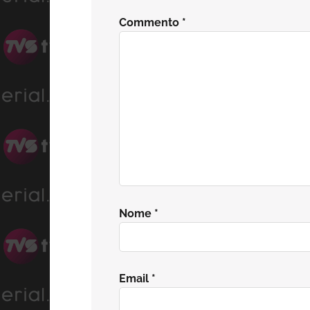
del
Commento
*
lettore
Nome
*
Email
*