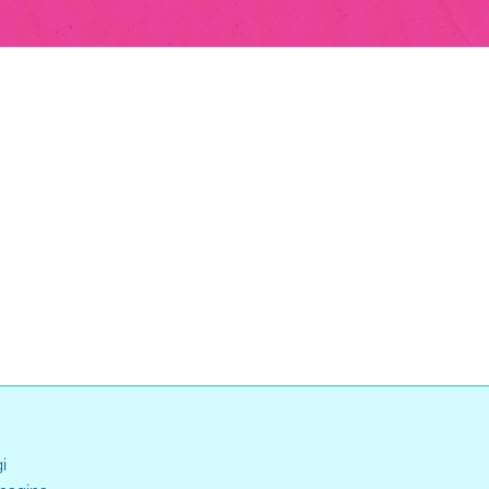
Loaded
:
ss
:
0%
i