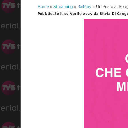
Home
»
Streaming
»
RaiPlay
»
Un Posto al Sole, 
Barra
Pubblicato il
10 Aprile 2025
da
Silvia Di Greg
laterale
primaria