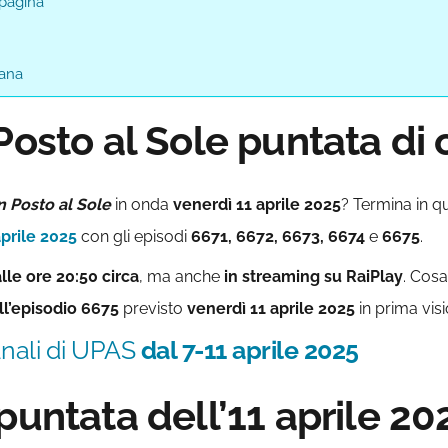
 pagina
mana
Posto al Sole puntata di 
n Posto al Sole
in onda
venerdì 11 aprile 2025
? Termina in 
aprile 2025
con gli episodi
6671, 6672, 6673,
6674
e
6675
.
lle ore 20:50 circa
, ma anche
in streaming su RaiPlay
. Cosa
ll’episodio 6675
previsto
venerdì 11 aprile
2025
in prima vis
anali di UPAS
dal 7-11 aprile 2025
puntata dell’11 aprile 20