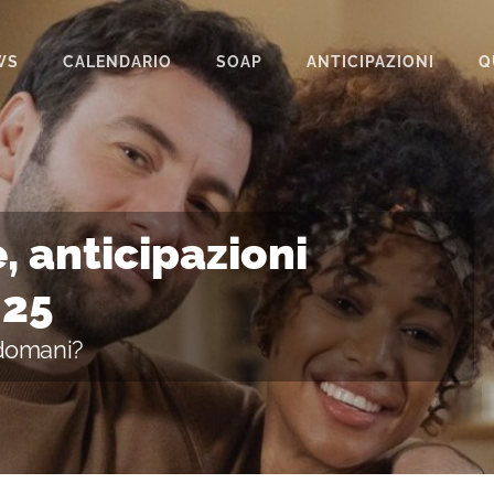
WS
CALENDARIO
SOAP
ANTICIPAZIONI
Q
BEAUTIFUL
IL PARADISO DELLE SIGNORE
LA PROMESSA
, anticipazioni
SEGRETI DI FAMIGLIA
025
TEMPESTA D’AMORE
 domani?
UN POSTO AL SOLE