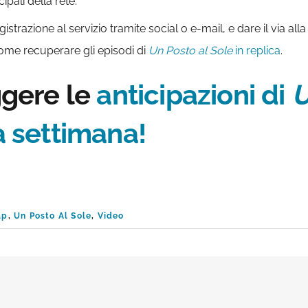
ipali della rete.
egistrazione al servizio tramite social o e-mail, e dare il via a
 come recuperare gli episodi di
Un Posto al Sole
in replica
.
ggere le
anticipazioni di
U
a settimana!
ap
,
Un Posto Al Sole
,
Video