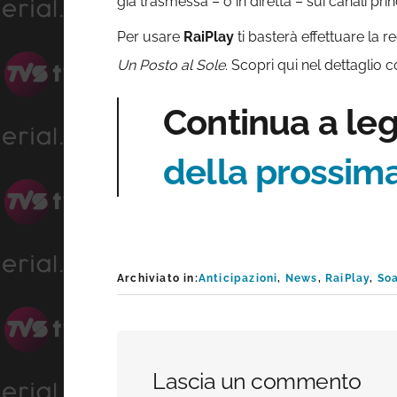
già trasmessa – o in diretta – sui canali princ
Per usare
RaiPlay
ti basterà effettuare la r
Un Posto al Sole
. Scopri qui nel dettaglio
Continua a le
della prossim
Archiviato in:
Anticipazioni
,
News
,
RaiPlay
,
So
Interazioni
Lascia un commento