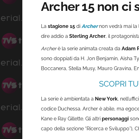
Archer 15 non ci 
La
stagione 15
di
Archer
non vedrà mai la l
dire addio a
Sterling Archer
, il protagonist
Archer
è la serie animata creata da
Adam 
sono doppiati da H. Jon Benjamin, Aisha Tyl
Boccanera, Stella Musy, Mauro Gravina, 
SCOPRI TU
La serie è ambientata a
New York
, nell’uffic
codice Duchessa. Archer è abile, ma egocen
Kane e Ray Gillette. Gli altri
personaggi
sono
capo della sezione “Ricerca e Sviluppo”), C