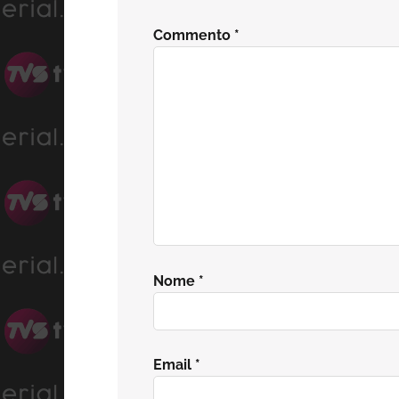
del
Commento
*
lettore
Nome
*
Email
*