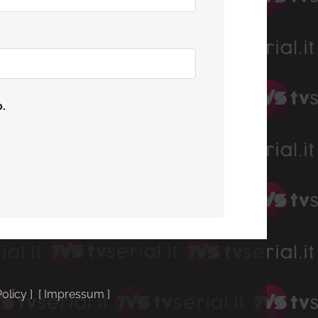
o.
Policy
] [
Impressum
]