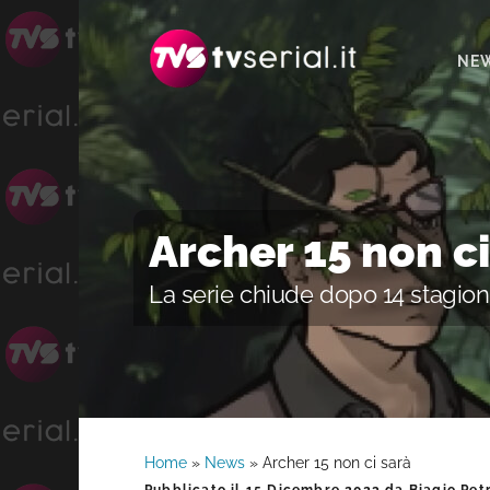
Passa
Passa
Passa
alla
al
alla
NE
navigazione
contenuto
barra
primaria
principale
laterale
primaria
Archer 15 non ci
La serie chiude dopo 14 stagion
Home
»
News
»
Archer 15 non ci sarà
Barra