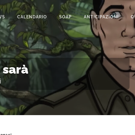
WS
CALENDARIO
SOAP
ANTICIPAZIONI
Q
BEAUTIFUL
IL PARADISO DELLE SIGNORE
LA PROMESSA
 sarà
SEGRETI DI FAMIGLIA
i
TEMPESTA D’AMORE
UN POSTO AL SOLE