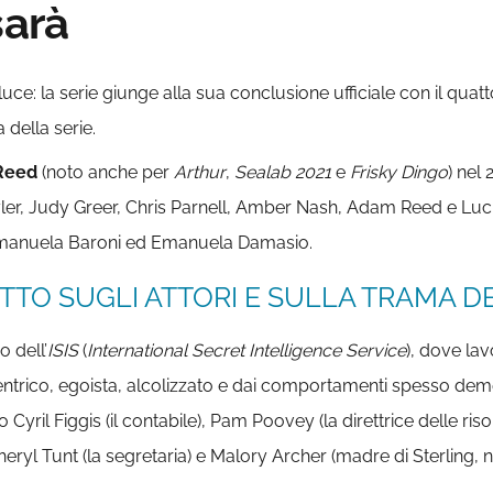
sarà
uce: la serie giunge alla sua conclusione ufficiale con il quat
a della serie.
Reed
(noto anche per
Arthur
,
Sealab 2021
e
Frisky Dingo
) nel
er, Judy Greer, Chris Parnell, Amber Nash, Adam Reed e Lucky 
Emanuela Baroni ed Emanuela Damasio.
TTO SUGLI ATTORI E SULLA TRAMA DE
io dell’
ISIS
(
International Secret Intelligence Service
), dove lav
trico, egoista, alcolizzato e dai comportamenti spesso demen
 Cyril Figgis (il contabile), Pam Poovey (la direttrice delle ris
heryl Tunt (la segretaria) e Malory Archer (madre di Sterling,