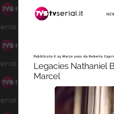
Passa
Passa
Passa
alla
al
alla
NE
navigazione
contenuto
barra
primaria
principale
laterale
primaria
Roberta
Barra
Pubblicato il
25 Marzo 2022
da
Roberta Capri
Caprioli
Legacies Nathaniel B
laterale
Marcel
primaria