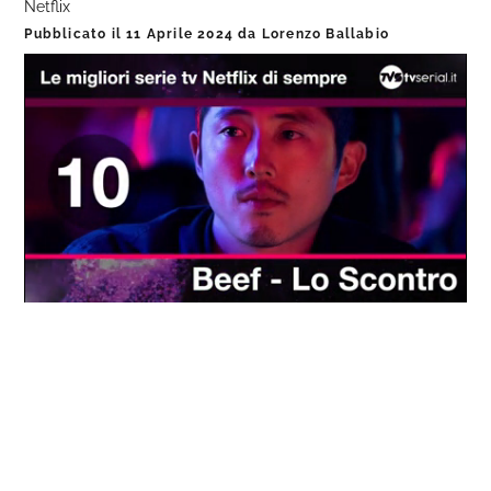
Netflix
Pubblicato il
11 Aprile 2024
da
Lorenzo Ballabio
Loaded
:
Progress
:
Unmute
0%
0%