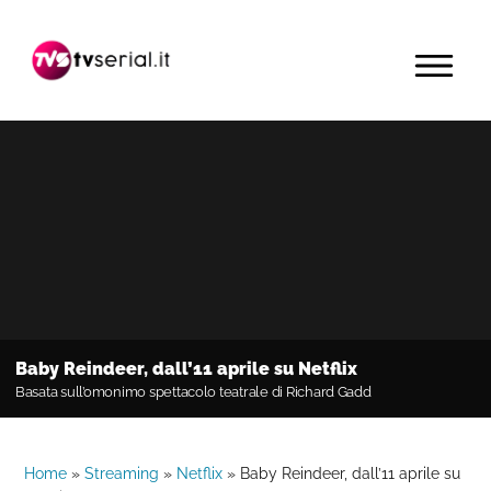
Passa
Passa
Passa
alla
al
alla
MENU
navigazione
contenuto
barra
primaria
principale
laterale
primaria
Baby Reindeer, dall’11 aprile su Netflix
Basata sull’omonimo spettacolo teatrale di Richard Gadd
Home
»
Streaming
»
Netflix
»
Baby Reindeer, dall’11 aprile su