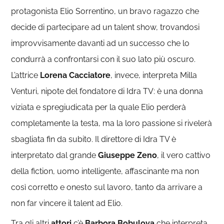
protagonista Elio Sorrentino, un bravo ragazzo che
decide di partecipare ad un talent show, trovandosi
improvvisamente davanti ad un successo che lo
condurrà a confrontarsi con il suo lato più oscuro.
L’attrice
Lorena Cacciatore
, invece, interpreta Milla
Venturi, nipote del fondatore di Idra TV: è una donna
viziata e spregiudicata per la quale Elio perderà
completamente la testa, ma la loro passione si rivelerà
sbagliata fin da subito. Il direttore di Idra TV è
interpretato dal grande
Giuseppe Zeno
, il vero cattivo
della fiction, uomo intelligente, affascinante ma non
così corretto e onesto sul lavoro, tanto da arrivare a
non far vincere il talent ad Elio.
Tra gli altri
attori
c’è
Barbora Bobulova
che interpreta