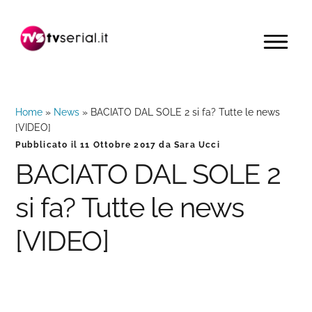
Passa
Passa
Passa
alla
al
alla
MENU
navigazione
contenuto
barra
primaria
principale
laterale
primaria
Home
»
News
»
BACIATO DAL SOLE 2 si fa? Tutte le news
[VIDEO]
Pubblicato il
11 Ottobre 2017
da
Sara Ucci
BACIATO DAL SOLE 2
si fa? Tutte le news
[VIDEO]