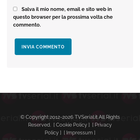
Salva il mio nome, email e sito web in
questo browser per la prossima volta che
commento.
Barra
laterale
primaria
© Copyright 2012-2026 TVSerial.it All Rights
Reserved. [
Cookie Policy
] [
Privacy
Policy
] [
Impressum
]