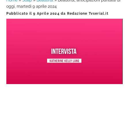
Home
»
Soap
»
Beautiful
»
Beautiful, anticipazioni puntata di
oggi, martedì 9 aprile 2024
Pubblicato il
9 Aprile 2024
da
Redazione Tvserial.it
Loaded
:
Progress
:
Unmute
0%
0%