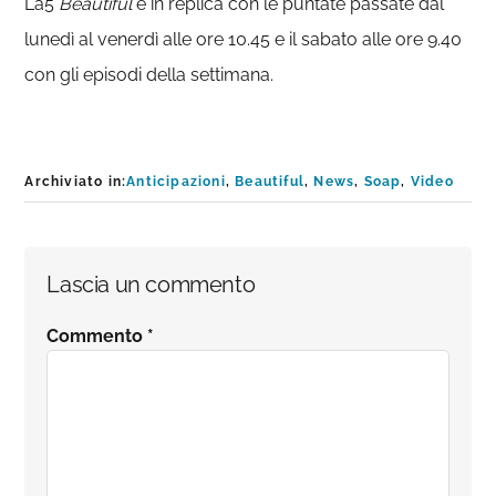
La5
Beautiful
è in replica con le puntate passate dal
lunedì al venerdì alle ore 10.45 e il sabato alle ore 9.40
con gli episodi della settimana.
Archiviato in:
Anticipazioni
,
Beautiful
,
News
,
Soap
,
Video
Interazioni
Lascia un commento
del
Commento
*
lettore