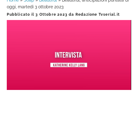
Home
»
Soap
»
Beautiful
»
Beautiful, anticipazioni puntata di
oggi, martedì 3 ottobre 2023
Pubblicato il
3 Ottobre 2023
da
Redazione Tvserial.it
Loaded
:
Progress
:
Unmute
0%
0%