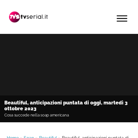
Passa
Passa
Passa
alla
al
alla
MENU
navigazione
contenuto
barra
primaria
principale
laterale
primaria
Beautiful, anticipazioni puntata di oggi, martedì 3
ottobre 2023
Cosa succede nella soap americana