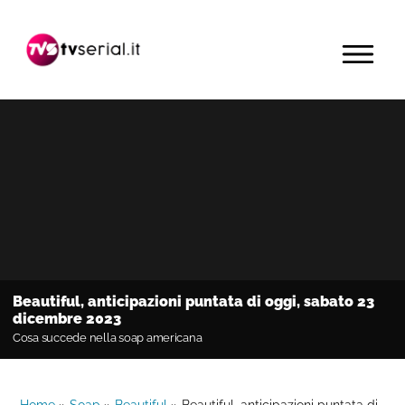
Passa
Passa
Passa
alla
al
alla
MENU
navigazione
contenuto
barra
primaria
principale
laterale
primaria
Beautiful, anticipazioni puntata di oggi, sabato 23
dicembre 2023
Cosa succede nella soap americana