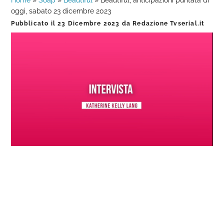
Home
»
Soap
»
Beautiful
»
Beautiful, anticipazioni puntata di
oggi, sabato 23 dicembre 2023
Pubblicato il
23 Dicembre 2023
da
Redazione Tvserial.it
Loaded
:
Progress
:
Unmute
0%
0%