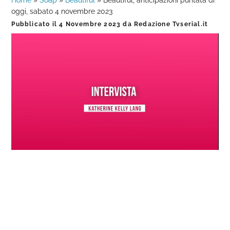
Home
»
Soap
»
Beautiful
»
Beautiful, anticipazioni puntata di
oggi, sabato 4 novembre 2023
Pubblicato il
4 Novembre 2023
da
Redazione Tvserial.it
Loaded
:
Progress
:
Unmute
0%
0%