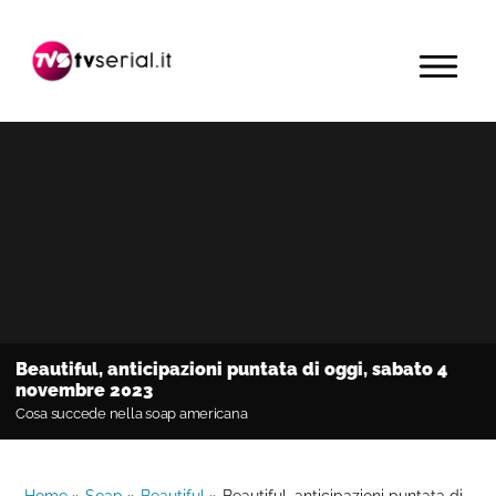
Passa
Passa
Passa
alla
al
alla
MENU
navigazione
contenuto
barra
primaria
principale
laterale
primaria
Beautiful, anticipazioni puntata di oggi, sabato 4
novembre 2023
Cosa succede nella soap americana