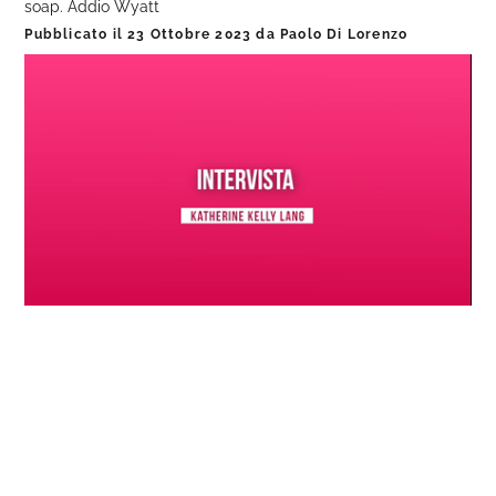
soap. Addio Wyatt
Pubblicato il
23 Ottobre 2023
da
Paolo Di Lorenzo
Loaded
:
Progress
:
Unmute
0%
0%