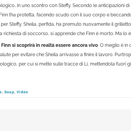
iologico, in uno scontro con Steffy. Secondo le anticipazioni di
. Finn l’ha protetta, facendo scudo con il suo corpo e beccando
ta per Steffy. Sheila, perfida, ha premuto nuovamente il grille
 la richiesta di soccorso, si apprende che Finn è morto. Ma lo
,
Finn si scoprirà in realtà essere ancora vivo
. O meglio è in
alute per evitare che Sheila arrivasse a finire il lavoro. Purtr
 biologico, per cui si mette sulle tracce di Li, mettendola fuori g
s
,
Soap
,
Video