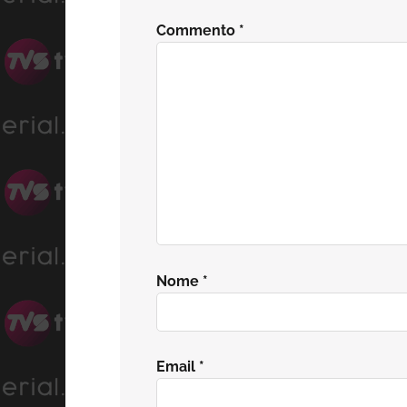
del
Commento
*
lettore
Nome
*
Email
*