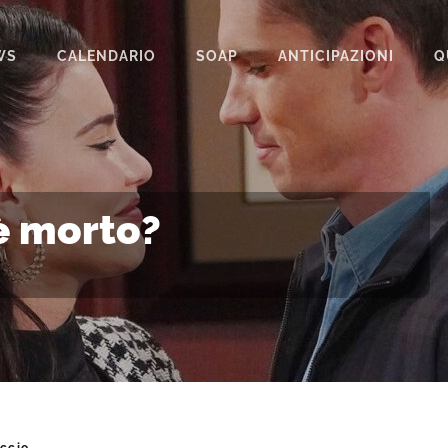
WS
CALENDARIO
SOAP
ANTICIPAZIONI
Q
BEAUTIFUL
IL PARADISO DELLE SIGNORE
LA PROMESSA
 è morto?
SEGRETI DI FAMIGLIA
TEMPESTA D’AMORE
UN POSTO AL SOLE